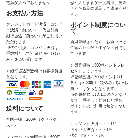
電源が入っておりません。
恐れ入りますが一度着用、洗濯
された商品の返品はご遠慮くだ
お支払い方法
さい。
ポイント制度につい
クレジットカード決済、コンビ
て
ニ決済（前払い）、代金引換、
銀行振込（前払い）がご利用い
ただけます。
会員登録された方にお買い上げ
※代金引換、コンビニ決済は、
金額の1～3％のポイント付与し
手数料として別途440円（税込
ています。
み）を貰い受けます。
会員登録時に300ポイントプレ
※銀行振込手数料はお客様負担
ゼントしています。
となります。
※登録直後の300ポイント利用
条件は5,000円（税込み）以上お
買い上げからとなります。
※会員登録は1人1回のみとなり
ます。重複して登録した場合、
ポイントのご利用は無効となり
送料について
ます。
全国一律：200円（クリックポ
クレジット決済・・・1％
スト）
ペイパル決済・・・1％
代金引換・・・3％
レターパック全国一律：600円