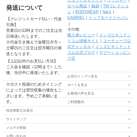
ジョックストラップ
｜
ブラジャー
｜
セール商品
｜
福袋
｜
TMコレクショ
発送について
ン
｜
BODYWEAR
｜
Nar's
｜
GABRIEL
｜
トップモードジャパン
【クレジットカード払い・代金
｜
引換】
その他
営業日の12時までのご注文は当
購入者レビュー
｜
メンズビキニドッ
日発送いたします。
トコム情報サイト
｜
ユーチューブ公
※代金引き換えで金曜日夕方～
式チャンネル
｜
メンズビキニドット
土曜日のご注文は翌月曜日の発
コム公式ブログ
｜
ヤフーショッピン
送となります。
グ店
【上記以外のお支払い方法】
ご入金を確認（12時まで）した
後、当日中に発送いたします。
お店のトップへ戻る
※ポスト投函のためタイミング
カートを見る
によっては翌日収集の場合もご
お客様の声を見る
ざいます。予めご了承願いま
す。
ご利用案内
特定商取引法表示
サイトマップ
メルマガ登録
お問い合わせ