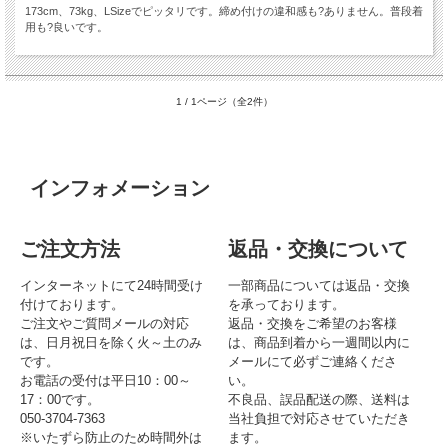
173cm、73kg、LSizeでピッタリです。締め付けの違和感も?ありません。普段着
用も?良いです。
1 / 1ページ（全2件）
インフォメーション
ご注文方法
返品・交換について
インターネットにて24時間受け
一部商品については返品・交換
付けております。
を承っております。
ご注文やご質問メールの対応
返品・交換をご希望のお客様
は、日月祝日を除く火～土のみ
は、商品到着から一週間以内に
です。
メールにて必ずご連絡くださ
お電話の受付は平日10：00～
い。
17：00です。
不良品、誤品配送の際、送料は
050-3704-7363
当社負担で対応させていただき
※いたずら防止のため時間外は
ます。