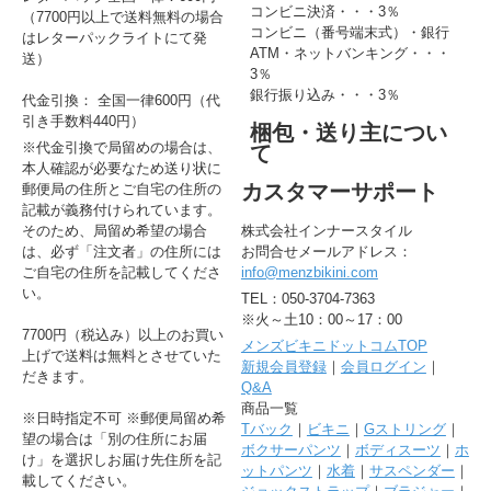
コンビニ決済・・・3％
（7700円以上で送料無料の場合
コンビニ（番号端末式）・銀行
はレターパックライトにて発
ATM・ネットバンキング・・・
送）
3％
銀行振り込み・・・3％
代金引換： 全国一律600円（代
引き手数料440円）
梱包・送り主につい
※代金引換で局留めの場合は、
て
本人確認が必要なため送り状に
カスタマーサポート
郵便局の住所とご自宅の住所の
記載が義務付けられています。
そのため、局留め希望の場合
株式会社インナースタイル
は、必ず「注文者」の住所には
お問合せメールアドレス：
ご自宅の住所を記載してくださ
info@menzbikini.com
い。
TEL：050-3704-7363
※火～土10：00～17：00
7700円（税込み）以上のお買い
メンズビキニドットコムTOP
上げで送料は無料とさせていた
新規会員登録
｜
会員ログイン
｜
だきます。
Q&A
商品一覧
※日時指定不可 ※郵便局留め希
Tバック
｜
ビキニ
｜
Gストリング
｜
望の場合は「別の住所にお届
ボクサーパンツ
｜
ボディスーツ
｜
ホ
け」を選択しお届け先住所を記
ットパンツ
｜
水着
｜
サスペンダー
｜
載してください。