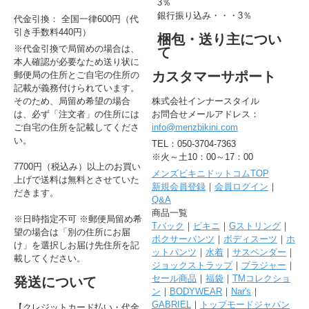
3％
銀行振り込み・・・3％
代金引換： 全国一律600円（代
引き手数料440円）
梱包・送り主につい
※代金引換で局留めの場合は、
て
本人確認が必要なため送り状に
カスタマーサポート
郵便局の住所とご自宅の住所の
記載が義務付けられています。
そのため、局留め希望の場合
株式会社インナースタイル
は、必ず「注文者」の住所には
お問合せメールアドレス：
ご自宅の住所を記載してくださ
info@menzbikini.com
い。
TEL：050-3704-7363
※火～土10：00～17：00
7700円（税込み）以上のお買い
メンズビキニドットコムTOP
上げで送料は無料とさせていた
新規会員登録
｜
会員ログイン
｜
だきます。
Q&A
商品一覧
※日時指定不可 ※郵便局留め希
Tバック
｜
ビキニ
｜
Gストリング
｜
望の場合は「別の住所にお届
ボクサーパンツ
｜
ボディスーツ
｜
ホ
け」を選択しお届け先住所を記
ットパンツ
｜
水着
｜
サスペンダー
｜
載してください。
ジョックストラップ
｜
ブラジャー
｜
セール商品
｜
福袋
｜
TMコレクショ
発送について
ン
｜
BODYWEAR
｜
Nar's
｜
GABRIEL
｜
トップモードジャパン
【クレジットカード払い・代金