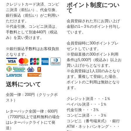
ポイント制度につい
クレジットカード決済、コンビ
て
ニ決済（前払い）、代金引換、
銀行振込（前払い）がご利用い
ただけます。
会員登録された方にお買い上げ
※代金引換、コンビニ決済は、
金額の1～3％のポイント付与し
手数料として別途440円（税込
ています。
み）を貰い受けます。
会員登録時に300ポイントプレ
※銀行振込手数料はお客様負担
ゼントしています。
となります。
※登録直後の300ポイント利用
条件は5,000円（税込み）以上お
買い上げからとなります。
※会員登録は1人1回のみとなり
ます。重複して登録した場合、
ポイントのご利用は無効となり
送料について
ます。
全国一律：200円（クリックポ
クレジット決済・・・1％
スト）
ペイパル決済・・・1％
代金引換・・・3％
レターパック全国一律：600円
コンビニ決済・・・3％
（7700円以上で送料無料の場合
コンビニ（番号端末式）・銀行
はレターパックライトにて発
ATM・ネットバンキング・・・
送）