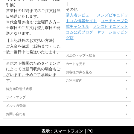
｜
引換】
その他
営業日の12時までのご注文は当
購入者レビュー
｜
メンズビキニドッ
日発送いたします。
トコム情報サイト
｜
ユーチューブ公
※代金引き換えで金曜日夕方～
式チャンネル
｜
メンズビキニドット
土曜日のご注文は翌月曜日の発
コム公式ブログ
｜
ヤフーショッピン
送となります。
グ店
【上記以外のお支払い方法】
ご入金を確認（12時まで）した
後、当日中に発送いたします。
お店のトップへ戻る
※ポスト投函のためタイミング
カートを見る
によっては翌日収集の場合もご
お客様の声を見る
ざいます。予めご了承願いま
す。
ご利用案内
特定商取引法表示
サイトマップ
メルマガ登録
お問い合わせ
表示：スマートフォン｜
PC