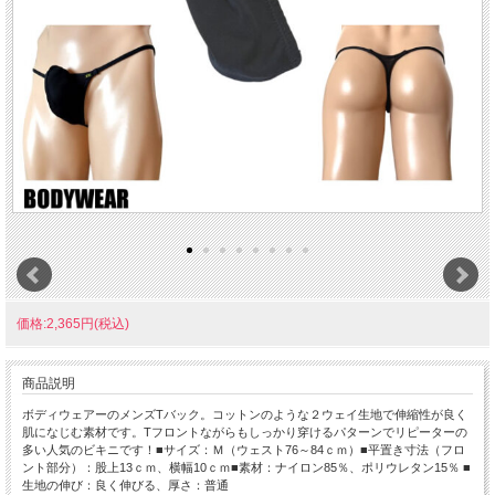
価格:2,365円(税込)
商品説明
ボディウェアーのメンズTバック。コットンのような２ウェイ生地で伸縮性が良く
肌になじむ素材です。Tフロントながらもしっかり穿けるパターンでリピーターの
多い人気のビキニです！■サイズ：Ｍ（ウェスト76～84ｃｍ）■平置き寸法（フロ
ント部分）：股上13ｃｍ、横幅10ｃｍ■素材：ナイロン85％、ポリウレタン15％ ■
生地の伸び：良く伸びる、厚さ：普通