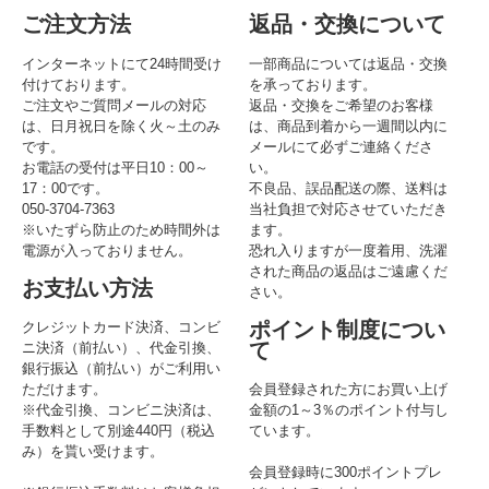
ご注文方法
返品・交換について
インターネットにて24時間受け
一部商品については返品・交換
付けております。
を承っております。
ご注文やご質問メールの対応
返品・交換をご希望のお客様
は、日月祝日を除く火～土のみ
は、商品到着から一週間以内に
です。
メールにて必ずご連絡くださ
お電話の受付は平日10：00～
い。
17：00です。
不良品、誤品配送の際、送料は
050-3704-7363
当社負担で対応させていただき
※いたずら防止のため時間外は
ます。
電源が入っておりません。
恐れ入りますが一度着用、洗濯
された商品の返品はご遠慮くだ
お支払い方法
さい。
ポイント制度につい
クレジットカード決済、コンビ
て
ニ決済（前払い）、代金引換、
銀行振込（前払い）がご利用い
ただけます。
会員登録された方にお買い上げ
※代金引換、コンビニ決済は、
金額の1～3％のポイント付与し
手数料として別途440円（税込
ています。
み）を貰い受けます。
会員登録時に300ポイントプレ