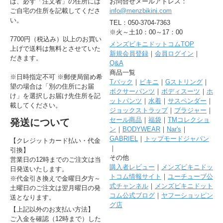
は、必ず「注文者」の住所には
お問合せメールアドレス：
ご自宅の住所を記載してくださ
info@menzbikini.com
い。
TEL：050-3704-7363
※火～土10：00～17：00
7700円（税込み）以上のお買い
メンズビキニドットコムTOP
上げで送料は無料とさせていた
新規会員登録
｜
会員ログイン
｜
だきます。
Q&A
商品一覧
※日時指定不可 ※郵便局留め希
Tバック
｜
ビキニ
｜
Gストリング
｜
望の場合は「別の住所にお届
ボクサーパンツ
｜
ボディスーツ
｜
ホ
け」を選択しお届け先住所を記
ットパンツ
｜
水着
｜
サスペンダー
｜
載してください。
ジョックストラップ
｜
ブラジャー
｜
セール商品
｜
福袋
｜
TMコレクショ
発送について
ン
｜
BODYWEAR
｜
Nar's
｜
GABRIEL
｜
トップモードジャパン
【クレジットカード払い・代金
｜
引換】
その他
営業日の12時までのご注文は当
購入者レビュー
｜
メンズビキニドッ
日発送いたします。
トコム情報サイト
｜
ユーチューブ公
※代金引き換えで金曜日夕方～
式チャンネル
｜
メンズビキニドット
土曜日のご注文は翌月曜日の発
コム公式ブログ
｜
ヤフーショッピン
送となります。
グ店
【上記以外のお支払い方法】
ご入金を確認（12時まで）した