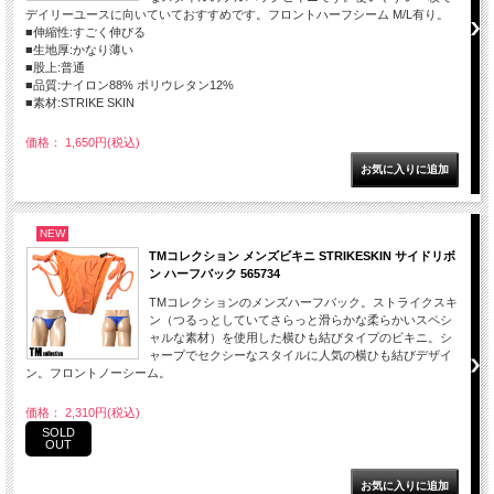
デイリーユースに向いていておすすめです。フロントハーフシーム M/L有り。
■伸縮性:すごく伸びる
■生地厚:かなり薄い
■股上:普通
■品質:ナイロン88% ポリウレタン12%
■素材:STRIKE SKIN
価格： 1,650円(税込)
NEW
TMコレクション メンズビキニ STRIKESKIN サイドリボ
ン ハーフバック 565734
TMコレクションのメンズハーフバック。ストライクスキ
ン（つるっとしていてさらっと滑らかな柔らかいスペシ
ャルな素材）を使用した横ひも結びタイプのビキニ。シ
ャープでセクシーなスタイルに人気の横ひも結びデザイ
ン。フロントノーシーム。
価格： 2,310円(税込)
SOLD
OUT