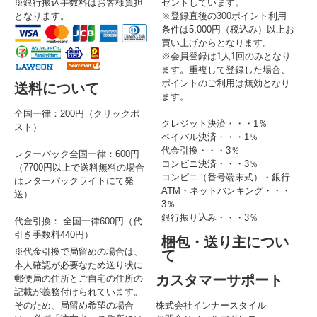
※銀行振込手数料はお客様負担
ゼントしています。
となります。
※登録直後の300ポイント利用
条件は5,000円（税込み）以上お
買い上げからとなります。
※会員登録は1人1回のみとなり
ます。重複して登録した場合、
ポイントのご利用は無効となり
送料について
ます。
全国一律：200円（クリックポ
クレジット決済・・・1％
スト）
ペイパル決済・・・1％
代金引換・・・3％
レターパック全国一律：600円
コンビニ決済・・・3％
（7700円以上で送料無料の場合
コンビニ（番号端末式）・銀行
はレターパックライトにて発
ATM・ネットバンキング・・・
送）
3％
銀行振り込み・・・3％
代金引換： 全国一律600円（代
引き手数料440円）
梱包・送り主につい
※代金引換で局留めの場合は、
て
本人確認が必要なため送り状に
カスタマーサポート
郵便局の住所とご自宅の住所の
記載が義務付けられています。
そのため、局留め希望の場合
株式会社インナースタイル