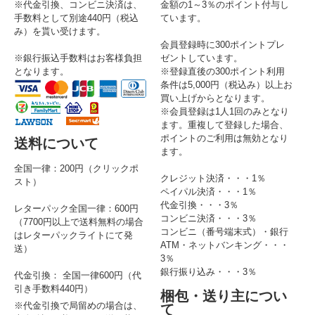
※代金引換、コンビニ決済は、
金額の1～3％のポイント付与し
手数料として別途440円（税込
ています。
み）を貰い受けます。
会員登録時に300ポイントプレ
※銀行振込手数料はお客様負担
ゼントしています。
となります。
※登録直後の300ポイント利用
条件は5,000円（税込み）以上お
買い上げからとなります。
※会員登録は1人1回のみとなり
ます。重複して登録した場合、
ポイントのご利用は無効となり
送料について
ます。
全国一律：200円（クリックポ
クレジット決済・・・1％
スト）
ペイパル決済・・・1％
代金引換・・・3％
レターパック全国一律：600円
コンビニ決済・・・3％
（7700円以上で送料無料の場合
コンビニ（番号端末式）・銀行
はレターパックライトにて発
ATM・ネットバンキング・・・
送）
3％
銀行振り込み・・・3％
代金引換： 全国一律600円（代
引き手数料440円）
梱包・送り主につい
※代金引換で局留めの場合は、
て