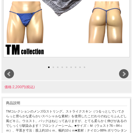
価格:2,200円(税込)
商品説明
TMコレクションのメンズGストリング。ストライクスキン（つるっとしていてさ
らっと滑らかな柔らかいスペシャルな素材）を使用したこだわりのねじりふんどし
風ビキニ。ウエスト、バックはねじってありますが、とても柔らかく伸びがあるの
でしっくり馴染みます！フロントノーシーム。■サイズ：Ｍ（ウェスト76～84ｃ
ｍ）、平置き寸法：股上約10ｃｍ、幅約10ｃｍ■素材：ナイロン88% ポリウレタン