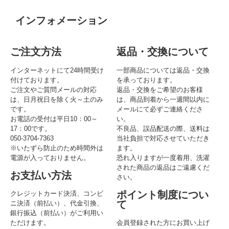
インフォメーション
ご注文方法
返品・交換について
インターネットにて24時間受け
一部商品については返品・交換
付けております。
を承っております。
ご注文やご質問メールの対応
返品・交換をご希望のお客様
は、日月祝日を除く火～土のみ
は、商品到着から一週間以内に
です。
メールにて必ずご連絡くださ
お電話の受付は平日10：00～
い。
17：00です。
不良品、誤品配送の際、送料は
050-3704-7363
当社負担で対応させていただき
※いたずら防止のため時間外は
ます。
電源が入っておりません。
恐れ入りますが一度着用、洗濯
された商品の返品はご遠慮くだ
お支払い方法
さい。
ポイント制度につい
クレジットカード決済、コンビ
て
ニ決済（前払い）、代金引換、
銀行振込（前払い）がご利用い
ただけます。
会員登録された方にお買い上げ