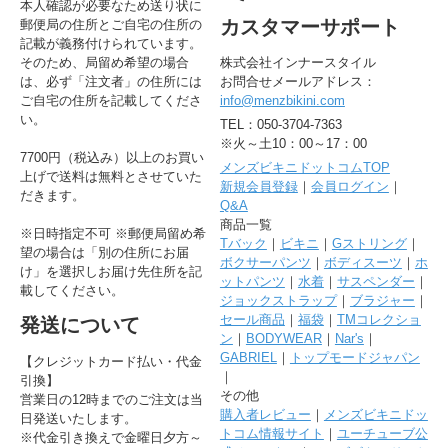
本人確認が必要なため送り状に
カスタマーサポート
郵便局の住所とご自宅の住所の
記載が義務付けられています。
そのため、局留め希望の場合
株式会社インナースタイル
は、必ず「注文者」の住所には
お問合せメールアドレス：
ご自宅の住所を記載してくださ
info@menzbikini.com
い。
TEL：050-3704-7363
※火～土10：00～17：00
7700円（税込み）以上のお買い
メンズビキニドットコムTOP
上げで送料は無料とさせていた
新規会員登録
｜
会員ログイン
｜
だきます。
Q&A
商品一覧
※日時指定不可 ※郵便局留め希
Tバック
｜
ビキニ
｜
Gストリング
｜
望の場合は「別の住所にお届
ボクサーパンツ
｜
ボディスーツ
｜
ホ
け」を選択しお届け先住所を記
ットパンツ
｜
水着
｜
サスペンダー
｜
載してください。
ジョックストラップ
｜
ブラジャー
｜
セール商品
｜
福袋
｜
TMコレクショ
発送について
ン
｜
BODYWEAR
｜
Nar's
｜
GABRIEL
｜
トップモードジャパン
【クレジットカード払い・代金
｜
引換】
その他
営業日の12時までのご注文は当
購入者レビュー
｜
メンズビキニドッ
日発送いたします。
トコム情報サイト
｜
ユーチューブ公
※代金引き換えで金曜日夕方～