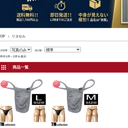
TOP
リヨセル
表示切替：
並び順：
2件中1件～2件を表示
商品一覧