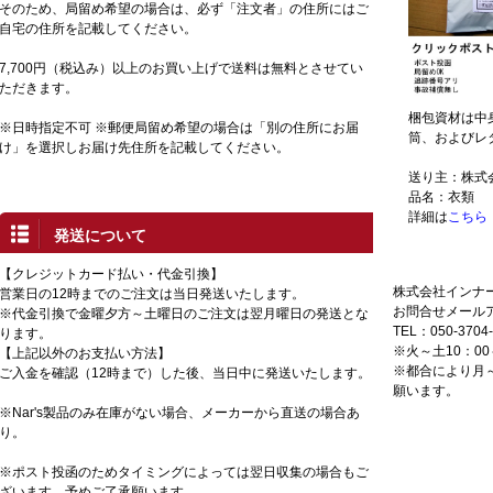
そのため、局留め希望の場合は、必ず「注文者」の住所にはご
自宅の住所を記載してください。
7,700円（税込み）以上のお買い上げで送料は無料とさせてい
ただきます。
梱包資材は中
※日時指定不可 ※郵便局留め希望の場合は「別の住所にお届
筒、およびレ
け」を選択しお届け先住所を記載してください。
送り主：株式
品名：衣類
詳細は
こちら
発送について
【クレジットカード払い・代金引換】
株式会社インナ
カス
営業日の12時までのご注文は当日発送いたします。
お問合せメール
※代金引換で金曜夕方～土曜日のご注文は翌月曜日の発送とな
TEL：050-3704-
ります。
※火～土10：00
【上記以外のお支払い方法】
※都合により月
ご入金を確認（12時まで）した後、当日中に発送いたします。
願います。
※Nar's製品のみ在庫がない場合、メーカーから直送の場合あ
り。
※ポスト投函のためタイミングによっては翌日収集の場合もご
ざいます。予めご了承願います。