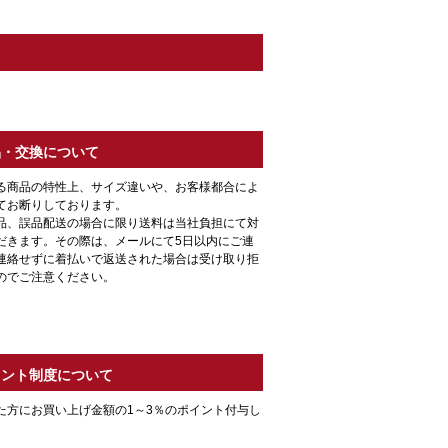
品・交換について
る商品の特性上、サイズ違いや、お客様都合によ
てお断りしております。
品、誤品配送の場合に限り送料は当社負担にて対
だきます。その際は、メールにて5日以内にご連
連絡せずに着払いで返送された場合は受け取り拒
のでご注意ください。
イント制度について
た方にお買い上げ金額の1～3％のポイント付与し