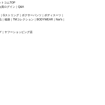
トコムTOP
会員ログイン
｜
Q&A
｜
Gストリング
｜
ボクサーパンツ
｜
ボディスーツ
｜
品
｜
福袋
｜
TMコレクション
｜
BODYWEAR
｜
Nar's
｜
グ
｜
ヤフーショッピング店