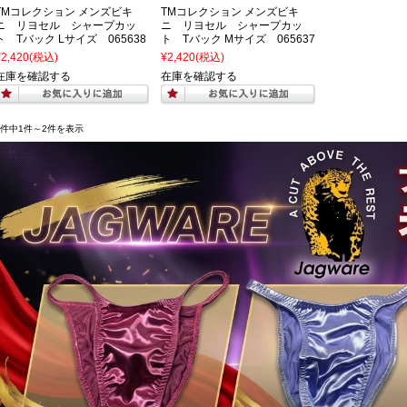
TMコレクション メンズビキ
TMコレクション メンズビキ
ニ リヨセル シャープカッ
ニ リヨセル シャープカッ
ト Tバック Lサイズ 065638
ト Tバック Mサイズ 065637
¥2,420
(税込)
¥2,420
(税込)
在庫を確認する
在庫を確認する
2件中1件～2件を表示