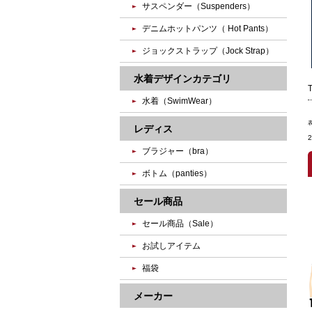
サスペンダー（Suspenders）
デニムホットパンツ（ Hot Pants）
ジョックストラップ（Jock Strap）
水着デザインカテゴリ
水着（SwimWear）
レディス
ブラジャー（bra）
ボトム（panties）
セール商品
セール商品（Sale）
お試しアイテム
福袋
メーカー