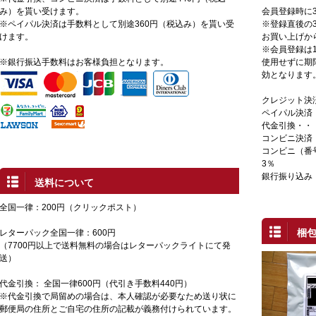
み）を貰い受けます。
会員登録時に
※ペイパル決済は手数料として別途360円（税込み）を貰い受
※登録直後の3
けます。
お買い上げか
※会員登録は
※銀行振込手数料はお客様負担となります。
使用せずに期
効となります
クレジット決
ペイパル決済
代金引換・・
コンビニ決済
コンビニ（番
3％
銀行振り込み
送料について
全国一律：200円（クリックポスト）
梱
レターパック全国一律：600円
（7700円以上で送料無料の場合はレターパックライトにて発
送）
代金引換： 全国一律600円（代引き手数料440円）
※代金引換で局留めの場合は、本人確認が必要なため送り状に
郵便局の住所とご自宅の住所の記載が義務付けられています。