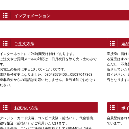
インフォメーション
ご注文方法
返
インターネットにて24時間受け付けております。
直接身に着け
ご注文やご質問メールの対応は、日月祝日を除く火～土のみで
る返品はすべ
す。
ただし、不良
お電話の受付は平日10：00～17：00です。
応させていた
電話番号変更になりました。08048679406→05037047363
絡ください。
※非通知からの電話は対応いたしません。番号通知でおかけく
否となります
ださい。
お支払い方法
ポ
クレジットカード決済、コンビニ決済（前払い）、代金引換、
会員登録され
銀行振込（前払い）がご利用いただけます。
ています。
※代金引換、コンビニ決済は手数料として別途440円（税込