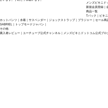
メンズビキニドッ
新規会員登録
｜
商品一覧
Tバック
｜
ビキニ
ホットパンツ
｜
水着
｜
サスペンダー
｜
ジョックストラップ
｜
ブラジャー
｜
セール商
GABRIEL
｜
トップモードジャパン
｜
その他
購入者レビュー
｜
ユーチューブ公式チャンネル
｜
メンズビキニドットコム公式ブロ