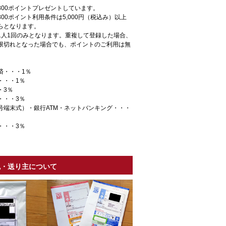
300ポイントプレゼントしています。
00ポイント利用条件は5,000円（税込み）以上
らとなります。
1人1回のみとなります。重複して登録した場合、
限切れとなった場合でも、ポイントのご利用は無
。
済・・・1％
・・・1％
・3％
・・・3％
号端末式）・銀行ATM・ネットバンキング・・・
・・・3％
包・送り主について