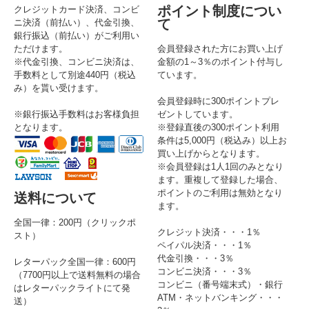
ポイント制度につい
クレジットカード決済、コンビ
て
ニ決済（前払い）、代金引換、
銀行振込（前払い）がご利用い
ただけます。
会員登録された方にお買い上げ
※代金引換、コンビニ決済は、
金額の1～3％のポイント付与し
手数料として別途440円（税込
ています。
み）を貰い受けます。
会員登録時に300ポイントプレ
※銀行振込手数料はお客様負担
ゼントしています。
となります。
※登録直後の300ポイント利用
条件は5,000円（税込み）以上お
買い上げからとなります。
※会員登録は1人1回のみとなり
ます。重複して登録した場合、
ポイントのご利用は無効となり
送料について
ます。
全国一律：200円（クリックポ
クレジット決済・・・1％
スト）
ペイパル決済・・・1％
代金引換・・・3％
レターパック全国一律：600円
コンビニ決済・・・3％
（7700円以上で送料無料の場合
コンビニ（番号端末式）・銀行
はレターパックライトにて発
ATM・ネットバンキング・・・
送）