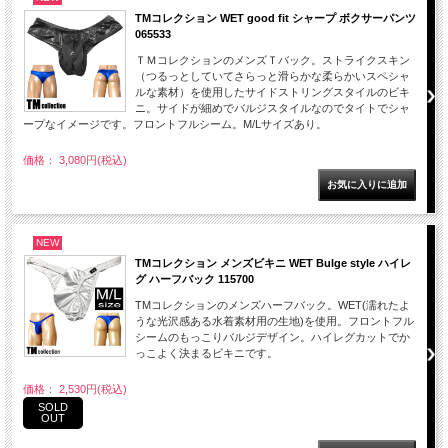
TMコレクション WET good fit シャープ ボクサーパンツ
065533
ＴＭコレクションのメンズＴバック。ストライクスキン
（つるっとしていてさらっと滑らかな柔らかいスペシャ
ルな素材）を使用したサイドストリングスタイルのビキ
ニ。サイドが細めでバルジスタイルなのでタイトでシャ
ープなイメージです。フロントフルシーム。M/Lサイズあり。
価格： 3,080円(税込)
NEW
TMコレクション メンズビキニ WET Bulge style ハイレ
グ ハーフバック 115700
TMコレクションのメンズハーフバック。WET(濡れたよ
うな光沢感ある水着素材用の生地)を使用。フロントフル
シームのもっこりバルジデザイン。ハイレグカットでか
っこよく決まるビキニです。
価格： 2,530円(税込)
SOLD
OUT