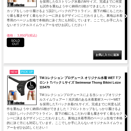
を採用したGストリング水着のMサイズ。完成までに何度
も試作を重ねようやく納得の1枚ができました！フロント
カップをしっかり履けるよう設計しバックのアウトライン、股下の幅にもこだわ
り最も履きやすく最もセクシーに決まるデザインにこだわりました。裏地は水着
専用のベージュ生地で本格的に泳ぐ方にも対応しています。ここでしか手に入ら
ないオリジナルスイムウェアーをぜひお試しください！
価格： 3,850円(税込)
SOLD
OUT
NEW
PICK UP
TMコレクション プロデュース オリジナル水着 WET Tフ
ロント Tバック Lサイズ Swimwear Thong Bikini Lsize
115479
TMコレクションプロデュースによる当ショップオリジナ
ルスイムウェアー！光沢感のある水着素材スーパーWET
を採用したTバック水着のLサイズ。完成までに何度も試
作を重ねようやく納得の1枚ができました！フロントカップをしっかり履けるよ
う設計しバックのアウトライン、股下の幅にもこだわり最も履きやすく最もセク
シーに決まるデザインにこだわりました。裏地は水着専用のベージュ生地で本格
的に泳ぐ方にも対応しています。ここでしか手に入らないオリジナルスイムウェ
アーをぜひお試しください！