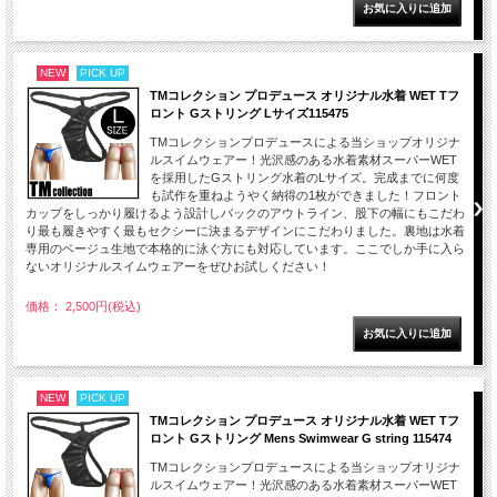
NEW
PICK UP
TMコレクション プロデュース オリジナル水着 WET Tフ
ロント Gストリング Lサイズ115475
TMコレクションプロデュースによる当ショップオリジナ
ルスイムウェアー！光沢感のある水着素材スーパーWET
を採用したGストリング水着のLサイズ。完成までに何度
も試作を重ねようやく納得の1枚ができました！フロント
カップをしっかり履けるよう設計しバックのアウトライン、股下の幅にもこだわ
り最も履きやすく最もセクシーに決まるデザインにこだわりました。裏地は水着
専用のベージュ生地で本格的に泳ぐ方にも対応しています。ここでしか手に入ら
ないオリジナルスイムウェアーをぜひお試しください！
価格： 2,500円(税込)
NEW
PICK UP
TMコレクション プロデュース オリジナル水着 WET Tフ
ロント Gストリング Mens Swimwear G string 115474
TMコレクションプロデュースによる当ショップオリジナ
ルスイムウェアー！光沢感のある水着素材スーパーWET