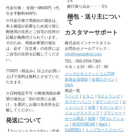
3％
銀行振り込み・・・3％
代金引換： 全国一律600円（代
引き手数料440円）
梱包・送り主につい
※代金引換で局留めの場合は、
て
本人確認が必要なため送り状に
カスタマーサポート
郵便局の住所とご自宅の住所の
記載が義務付けられています。
そのため、局留め希望の場合
株式会社インナースタイル
は、必ず「注文者」の住所には
お問合せメールアドレス：
ご自宅の住所を記載してくださ
info@menzbikini.com
い。
TEL：050-3704-7363
※火～土10：00～17：00
7700円（税込み）以上のお買い
メンズビキニドットコムTOP
上げで送料は無料とさせていた
新規会員登録
｜
会員ログイン
｜
だきます。
Q&A
商品一覧
※日時指定不可 ※郵便局留め希
Tバック
｜
ビキニ
｜
Gストリング
｜
望の場合は「別の住所にお届
ボクサーパンツ
｜
ボディスーツ
｜
ホ
け」を選択しお届け先住所を記
ットパンツ
｜
水着
｜
サスペンダー
｜
載してください。
ジョックストラップ
｜
ブラジャー
｜
セール商品
｜
福袋
｜
TMコレクショ
発送について
ン
｜
BODYWEAR
｜
Nar's
｜
GABRIEL
｜
トップモードジャパン
【クレジットカード払い・代金