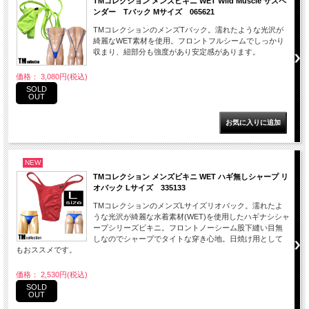
TMコレクション メンズビキニ WET Wild Muscle サスペ
ンダー Tバック Mサイズ 065621
TMコレクションのメンズTバック。濡れたような光沢が
綺麗なWET素材を使用。フロントフルシームでしっかり
収まり、紐部分も強度があり安定感があります。
価格： 3,080円(税込)
SOLD
OUT
NEW
TMコレクション メンズビキニ WET ハギ無しシャープ リ
オバック Lサイズ 335133
TMコレクションのメンズLサイズリオバック。濡れたよ
うな光沢が綺麗な水着素材(WET)を使用したハギナシシャ
ープシリーズビキニ。フロントノーシーム股下縫い目無
しなのでシャープでタイトな穿き心地。日焼け用として
もおススメです。
価格： 2,530円(税込)
SOLD
OUT