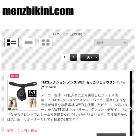
1 / 2ページ
（全22件）
1
2
次へ
NEW
TMコレクション メンズ WET もっこりヒョウタン Tバッ
ク 115768
メーカー在庫一括仕入れにより実現したプライス価
格！！TMコレクションのメンズＴバック。濡れたような
光沢が綺麗な水着素材(WET)を使用したビキニ。人気パタ
ーンからWET素材でのりリース。Tフロントデザインであ
りながらフロントフルシーム立体縫製なのでしっかり収まります。普段履きから
日焼け用、サポーターとしても最適の1枚です！
価格： 1,650円(税込)