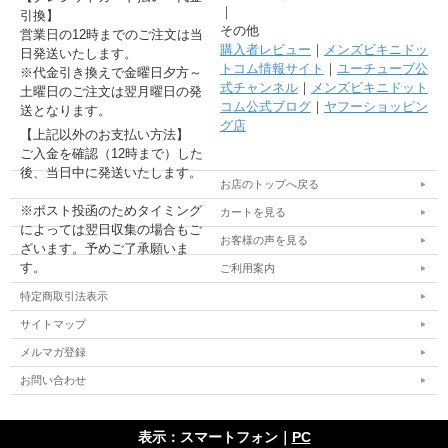
｜
引換】
その他
営業日の12時までのご注文は当
購入者レビュー
｜
メンズビキニドッ
日発送いたします。
トコム情報サイト
｜
ユーチューブ公
※代金引き換えで金曜日夕方～
式チャンネル
｜
メンズビキニドット
土曜日のご注文は翌月曜日の発
コム公式ブログ
｜
ヤフーショッピン
送となります。
グ店
【上記以外のお支払い方法】
ご入金を確認（12時まで）した
後、当日中に発送いたします。
お店のトップへ戻る
※ポスト投函のためタイミング
カートを見る
によっては翌日収集の場合もご
お客様の声を見る
ざいます。予めご了承願いま
す。
ご利用案内
特定商取引法表示
サイトマップ
メルマガ登録
お問い合わせ
表示：スマートフォン｜
PC