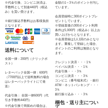
※代金引換、コンビニ決済は、
金額の1～3％のポイント付与し
手数料として別途440円（税込
ています。
み）を貰い受けます。
会員登録時に300ポイントプレ
※銀行振込手数料はお客様負担
ゼントしています。
となります。
※登録直後の300ポイント利用
条件は5,000円（税込み）以上お
買い上げからとなります。
※会員登録は1人1回のみとなり
ます。重複して登録した場合、
ポイントのご利用は無効となり
送料について
ます。
全国一律：200円（クリックポ
クレジット決済・・・1％
スト）
ペイパル決済・・・1％
代金引換・・・3％
レターパック全国一律：600円
コンビニ決済・・・3％
（7700円以上で送料無料の場合
コンビニ（番号端末式）・銀行
はレターパックライトにて発
ATM・ネットバンキング・・・
送）
3％
銀行振り込み・・・3％
代金引換： 全国一律600円（代
引き手数料440円）
梱包・送り主につい
※代金引換で局留めの場合は、
て