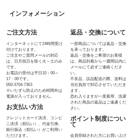
インフォメーション
ご注文方法
返品・交換について
インターネットにて24時間受け
一部商品については返品・交換
付けております。
を承っております。
ご注文やご質問メールの対応
返品・交換をご希望のお客様
は、日月祝日を除く火～土のみ
は、商品到着から一週間以内に
です。
メールにて必ずご連絡くださ
お電話の受付は平日10：00～
い。
17：00です。
不良品、誤品配送の際、送料は
050-3704-7363
当社負担で対応させていただき
※いたずら防止のため時間外は
ます。
電源が入っておりません。
恐れ入りますが一度着用、洗濯
された商品の返品はご遠慮くだ
お支払い方法
さい。
ポイント制度につい
クレジットカード決済、コンビ
て
ニ決済（前払い）、代金引換、
銀行振込（前払い）がご利用い
ただけます。
会員登録された方にお買い上げ