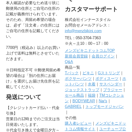
本人確認が必要なため送り状に
カスタマーサポート
郵便局の住所とご自宅の住所の
記載が義務付けられています。
そのため、局留め希望の場合
株式会社インナースタイル
は、必ず「注文者」の住所には
お問合せメールアドレス：
ご自宅の住所を記載してくださ
info@menzbikini.com
い。
TEL：050-3704-7363
※火～土10：00～17：00
7700円（税込み）以上のお買い
メンズビキニドットコムTOP
上げで送料は無料とさせていた
新規会員登録
｜
会員ログイン
｜
だきます。
Q&A
商品一覧
※日時指定不可 ※郵便局留め希
Tバック
｜
ビキニ
｜
Gストリング
｜
望の場合は「別の住所にお届
ボクサーパンツ
｜
ボディスーツ
｜
ホ
け」を選択しお届け先住所を記
ットパンツ
｜
水着
｜
サスペンダー
｜
載してください。
ジョックストラップ
｜
ブラジャー
｜
セール商品
｜
福袋
｜
TMコレクショ
発送について
ン
｜
BODYWEAR
｜
Nar's
｜
GABRIEL
｜
トップモードジャパン
【クレジットカード払い・代金
｜
引換】
その他
営業日の12時までのご注文は当
購入者レビュー
｜
メンズビキニドッ
日発送いたします。
トコム情報サイト
｜
ユーチューブ公
※代金引き換えで金曜日夕方～