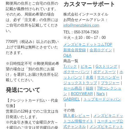
カスタマーサポート
郵便局の住所とご自宅の住所の
記載が義務付けられています。
そのため、局留め希望の場合
株式会社インナースタイル
は、必ず「注文者」の住所には
お問合せメールアドレス：
ご自宅の住所を記載してくださ
info@menzbikini.com
い。
TEL：050-3704-7363
※火～土10：00～17：00
7700円（税込み）以上のお買い
メンズビキニドットコムTOP
上げで送料は無料とさせていた
新規会員登録
｜
会員ログイン
｜
だきます。
Q&A
商品一覧
※日時指定不可 ※郵便局留め希
Tバック
｜
ビキニ
｜
Gストリング
｜
望の場合は「別の住所にお届
ボクサーパンツ
｜
ボディスーツ
｜
ホ
け」を選択しお届け先住所を記
ットパンツ
｜
水着
｜
サスペンダー
｜
載してください。
ジョックストラップ
｜
ブラジャー
｜
セール商品
｜
福袋
｜
TMコレクショ
発送について
ン
｜
BODYWEAR
｜
Nar's
｜
GABRIEL
｜
トップモードジャパン
【クレジットカード払い・代金
｜
引換】
その他
営業日の12時までのご注文は当
購入者レビュー
｜
メンズビキニドッ
日発送いたします。
トコム情報サイト
｜
ユーチューブ公
※代金引き換えで金曜日夕方～
式チャンネル
｜
メンズビキニドット
土曜日のご注文は翌月曜日の発