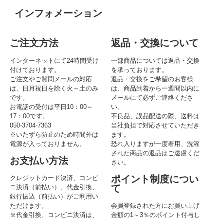
インフォメーション
ご注文方法
返品・交換について
インターネットにて24時間受け
一部商品については返品・交換
付けております。
を承っております。
ご注文やご質問メールの対応
返品・交換をご希望のお客様
は、日月祝日を除く火～土のみ
は、商品到着から一週間以内に
です。
メールにて必ずご連絡くださ
お電話の受付は平日10：00～
い。
17：00です。
不良品、誤品配送の際、送料は
050-3704-7363
当社負担で対応させていただき
※いたずら防止のため時間外は
ます。
電源が入っておりません。
恐れ入りますが一度着用、洗濯
された商品の返品はご遠慮くだ
お支払い方法
さい。
ポイント制度につい
クレジットカード決済、コンビ
て
ニ決済（前払い）、代金引換、
銀行振込（前払い）がご利用い
ただけます。
会員登録された方にお買い上げ
※代金引換、コンビニ決済は、
金額の1～3％のポイント付与し