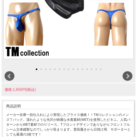
価格:1,650円(税込)
商品説明
メーカー在庫一括仕入れにより実現したプライス価格！！TMコレクションのメン
ズＴバック。濡れたような光沢が綺麗な水着素材(WET)を使用したビキニ。人気パ
ターンからWET素材でのりリース。Tフロントデザインでありながらフロントフル
シーム立体縫製なのでしっかり収まります。普段履きから日焼け用、サポーターと
しても最適の1枚です！