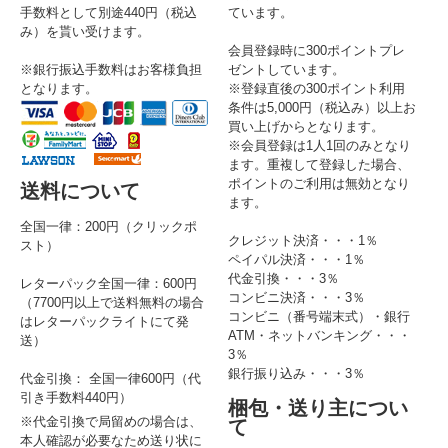
手数料として別途440円（税込
ています。
み）を貰い受けます。
会員登録時に300ポイントプレ
※銀行振込手数料はお客様負担
ゼントしています。
となります。
※登録直後の300ポイント利用
条件は5,000円（税込み）以上お
買い上げからとなります。
※会員登録は1人1回のみとなり
ます。重複して登録した場合、
ポイントのご利用は無効となり
送料について
ます。
全国一律：200円（クリックポ
クレジット決済・・・1％
スト）
ペイパル決済・・・1％
代金引換・・・3％
レターパック全国一律：600円
コンビニ決済・・・3％
（7700円以上で送料無料の場合
コンビニ（番号端末式）・銀行
はレターパックライトにて発
ATM・ネットバンキング・・・
送）
3％
銀行振り込み・・・3％
代金引換： 全国一律600円（代
引き手数料440円）
梱包・送り主につい
※代金引換で局留めの場合は、
て
本人確認が必要なため送り状に