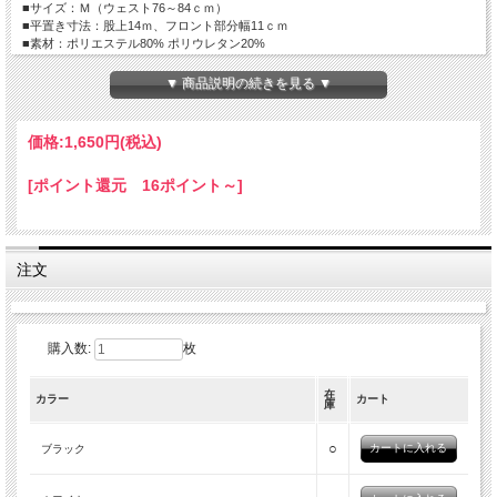
■サイズ：Ｍ（ウェスト76～84ｃｍ）
■平置き寸法：股上14ｍ、フロント部分幅11ｃｍ
■素材：ポリエステル80% ポリウレタン20%
■生地の伸び：普通、厚さ：普通
▼ 商品説明の続きを見る ▼
価格:
1,650円
(税込)
[ポイント還元 16ポイント～]
注文
購入数:
枚
在
カラー
カート
庫
○
ブラック