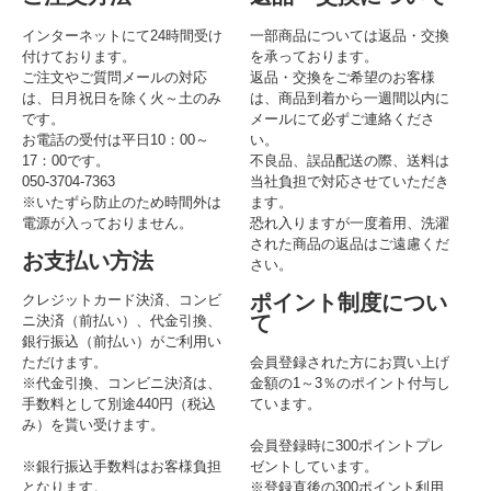
インターネットにて24時間受け
一部商品については返品・交換
付けております。
を承っております。
ご注文やご質問メールの対応
返品・交換をご希望のお客様
は、日月祝日を除く火～土のみ
は、商品到着から一週間以内に
です。
メールにて必ずご連絡くださ
お電話の受付は平日10：00～
い。
17：00です。
不良品、誤品配送の際、送料は
050-3704-7363
当社負担で対応させていただき
※いたずら防止のため時間外は
ます。
電源が入っておりません。
恐れ入りますが一度着用、洗濯
された商品の返品はご遠慮くだ
お支払い方法
さい。
ポイント制度につい
クレジットカード決済、コンビ
て
ニ決済（前払い）、代金引換、
銀行振込（前払い）がご利用い
ただけます。
会員登録された方にお買い上げ
※代金引換、コンビニ決済は、
金額の1～3％のポイント付与し
手数料として別途440円（税込
ています。
み）を貰い受けます。
会員登録時に300ポイントプレ
※銀行振込手数料はお客様負担
ゼントしています。
となります。
※登録直後の300ポイント利用