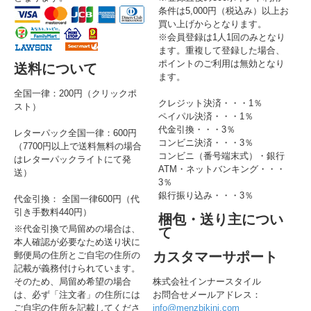
条件は5,000円（税込み）以上お
買い上げからとなります。
※会員登録は1人1回のみとなり
ます。重複して登録した場合、
ポイントのご利用は無効となり
送料について
ます。
全国一律：200円（クリックポ
クレジット決済・・・1％
スト）
ペイパル決済・・・1％
代金引換・・・3％
レターパック全国一律：600円
コンビニ決済・・・3％
（7700円以上で送料無料の場合
コンビニ（番号端末式）・銀行
はレターパックライトにて発
ATM・ネットバンキング・・・
送）
3％
銀行振り込み・・・3％
代金引換： 全国一律600円（代
引き手数料440円）
梱包・送り主につい
※代金引換で局留めの場合は、
て
本人確認が必要なため送り状に
カスタマーサポート
郵便局の住所とご自宅の住所の
記載が義務付けられています。
そのため、局留め希望の場合
株式会社インナースタイル
は、必ず「注文者」の住所には
お問合せメールアドレス：
ご自宅の住所を記載してくださ
info@menzbikini.com