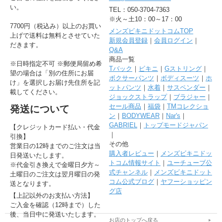
い。
TEL：050-3704-7363
※火～土10：00～17：00
7700円（税込み）以上のお買い
メンズビキニドットコムTOP
上げで送料は無料とさせていた
新規会員登録
｜
会員ログイン
｜
だきます。
Q&A
商品一覧
※日時指定不可 ※郵便局留め希
Tバック
｜
ビキニ
｜
Gストリング
｜
望の場合は「別の住所にお届
ボクサーパンツ
｜
ボディスーツ
｜
ホ
け」を選択しお届け先住所を記
ットパンツ
｜
水着
｜
サスペンダー
｜
載してください。
ジョックストラップ
｜
ブラジャー
｜
セール商品
｜
福袋
｜
TMコレクショ
発送について
ン
｜
BODYWEAR
｜
Nar's
｜
GABRIEL
｜
トップモードジャパン
【クレジットカード払い・代金
｜
引換】
その他
営業日の12時までのご注文は当
購入者レビュー
｜
メンズビキニドッ
日発送いたします。
トコム情報サイト
｜
ユーチューブ公
※代金引き換えで金曜日夕方～
式チャンネル
｜
メンズビキニドット
土曜日のご注文は翌月曜日の発
コム公式ブログ
｜
ヤフーショッピン
送となります。
グ店
【上記以外のお支払い方法】
ご入金を確認（12時まで）した
後、当日中に発送いたします。
お店のトップへ戻る