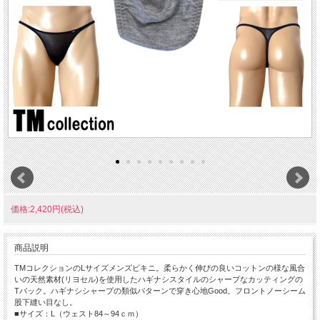
価格:2,420円(税込)
商品説明
TMコレクションのLサイズメンズビキニ。柔らかく伸びの良いコットンの様な風合
いの天然素材(リヨセル)を使用したハギナシスタイルのシャープなカッティングの
Tバック。ハギナシシャープの類似パターンで穿き心地Good。フロントノーシーム
股下縫い目なし。
■サイズ：L（ウェスト84～94ｃｍ）