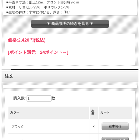
■平置き寸法：股上12ｍ、フロント部分幅9ｃｍ
■素材：リヨセル 95% ポリウレタン5%
■生地の伸び：非常に伸びる、厚さ：薄い
▼ 商品説明の続きを見る ▼
価格:
2,420円
(税込)
[ポイント還元 24ポイント～]
注文
購入数:
枚
在
カラー
カート
庫
×
在庫切れ
ブラック