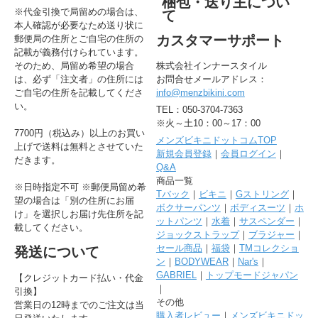
梱包・送り主につい
※代金引換で局留めの場合は、
て
本人確認が必要なため送り状に
カスタマーサポート
郵便局の住所とご自宅の住所の
記載が義務付けられています。
そのため、局留め希望の場合
株式会社インナースタイル
は、必ず「注文者」の住所には
お問合せメールアドレス：
ご自宅の住所を記載してくださ
info@menzbikini.com
い。
TEL：050-3704-7363
※火～土10：00～17：00
7700円（税込み）以上のお買い
メンズビキニドットコムTOP
上げで送料は無料とさせていた
新規会員登録
｜
会員ログイン
｜
だきます。
Q&A
商品一覧
※日時指定不可 ※郵便局留め希
Tバック
｜
ビキニ
｜
Gストリング
｜
望の場合は「別の住所にお届
ボクサーパンツ
｜
ボディスーツ
｜
ホ
け」を選択しお届け先住所を記
ットパンツ
｜
水着
｜
サスペンダー
｜
載してください。
ジョックストラップ
｜
ブラジャー
｜
セール商品
｜
福袋
｜
TMコレクショ
発送について
ン
｜
BODYWEAR
｜
Nar's
｜
GABRIEL
｜
トップモードジャパン
【クレジットカード払い・代金
｜
引換】
その他
営業日の12時までのご注文は当
購入者レビュー
｜
メンズビキニドッ