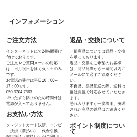
インフォメーション
ご注文方法
返品・交換について
インターネットにて24時間受け
一部商品については返品・交換
付けております。
を承っております。
ご注文やご質問メールの対応
返品・交換をご希望のお客様
は、日月祝日を除く火～土のみ
は、商品到着から一週間以内に
です。
メールにて必ずご連絡くださ
お電話の受付は平日10：00～
い。
17：00です。
不良品、誤品配送の際、送料は
050-3704-7363
当社負担で対応させていただき
※いたずら防止のため時間外は
ます。
電源が入っておりません。
恐れ入りますが一度着用、洗濯
された商品の返品はご遠慮くだ
お支払い方法
さい。
ポイント制度につい
クレジットカード決済、コンビ
て
ニ決済（前払い）、代金引換、
銀行振込（前払い）がご利用い