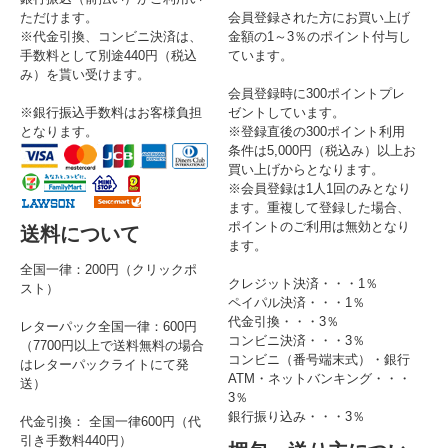
ただけます。
会員登録された方にお買い上げ
※代金引換、コンビニ決済は、
金額の1～3％のポイント付与し
手数料として別途440円（税込
ています。
み）を貰い受けます。
会員登録時に300ポイントプレ
※銀行振込手数料はお客様負担
ゼントしています。
となります。
※登録直後の300ポイント利用
条件は5,000円（税込み）以上お
買い上げからとなります。
※会員登録は1人1回のみとなり
ます。重複して登録した場合、
ポイントのご利用は無効となり
送料について
ます。
全国一律：200円（クリックポ
クレジット決済・・・1％
スト）
ペイパル決済・・・1％
代金引換・・・3％
レターパック全国一律：600円
コンビニ決済・・・3％
（7700円以上で送料無料の場合
コンビニ（番号端末式）・銀行
はレターパックライトにて発
ATM・ネットバンキング・・・
送）
3％
銀行振り込み・・・3％
代金引換： 全国一律600円（代
引き手数料440円）