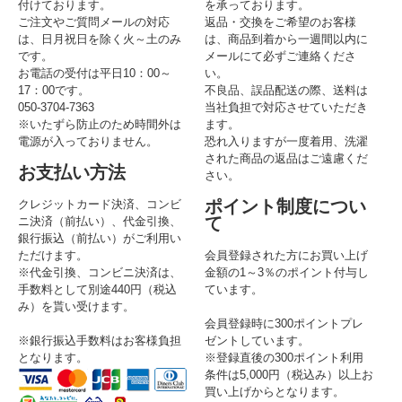
付けております。
を承っております。
ご注文やご質問メールの対応
返品・交換をご希望のお客様
は、日月祝日を除く火～土のみ
は、商品到着から一週間以内に
です。
メールにて必ずご連絡くださ
お電話の受付は平日10：00～
い。
17：00です。
不良品、誤品配送の際、送料は
050-3704-7363
当社負担で対応させていただき
※いたずら防止のため時間外は
ます。
電源が入っておりません。
恐れ入りますが一度着用、洗濯
された商品の返品はご遠慮くだ
お支払い方法
さい。
ポイント制度につい
クレジットカード決済、コンビ
て
ニ決済（前払い）、代金引換、
銀行振込（前払い）がご利用い
ただけます。
会員登録された方にお買い上げ
※代金引換、コンビニ決済は、
金額の1～3％のポイント付与し
手数料として別途440円（税込
ています。
み）を貰い受けます。
会員登録時に300ポイントプレ
※銀行振込手数料はお客様負担
ゼントしています。
となります。
※登録直後の300ポイント利用
条件は5,000円（税込み）以上お
買い上げからとなります。