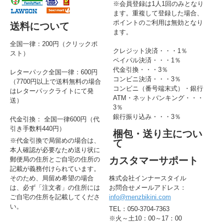
※会員登録は1人1回のみとなり
ます。重複して登録した場合、
ポイントのご利用は無効となり
送料について
ます。
全国一律：200円（クリックポ
クレジット決済・・・1％
スト）
ペイパル決済・・・1％
代金引換・・・3％
レターパック全国一律：600円
コンビニ決済・・・3％
（7700円以上で送料無料の場合
コンビニ（番号端末式）・銀行
はレターパックライトにて発
ATM・ネットバンキング・・・
送）
3％
銀行振り込み・・・3％
代金引換： 全国一律600円（代
引き手数料440円）
梱包・送り主につい
※代金引換で局留めの場合は、
て
本人確認が必要なため送り状に
カスタマーサポート
郵便局の住所とご自宅の住所の
記載が義務付けられています。
そのため、局留め希望の場合
株式会社インナースタイル
は、必ず「注文者」の住所には
お問合せメールアドレス：
ご自宅の住所を記載してくださ
info@menzbikini.com
い。
TEL：050-3704-7363
※火～土10：00～17：00