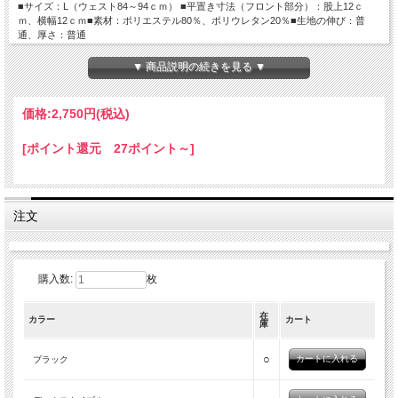
■サイズ：L（ウェスト84～94ｃｍ） ■平置き寸法（フロント部分）：股上12ｃ
ｍ、横幅12ｃｍ■素材：ポリエステル80％、ポリウレタン20％■生地の伸び：普
通、厚さ：普通
▼ 商品説明の続きを見る ▼
価格:
2,750円
(税込)
[ポイント還元 27ポイント～]
注文
購入数:
枚
在
カラー
カート
庫
○
ブラック