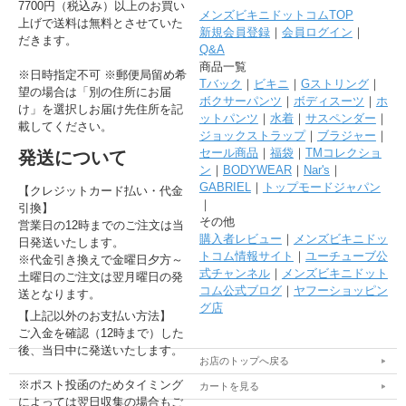
7700円（税込み）以上のお買い
メンズビキニドットコムTOP
上げで送料は無料とさせていた
新規会員登録
｜
会員ログイン
｜
だきます。
Q&A
商品一覧
※日時指定不可 ※郵便局留め希
Tバック
｜
ビキニ
｜
Gストリング
｜
望の場合は「別の住所にお届
ボクサーパンツ
｜
ボディスーツ
｜
ホ
け」を選択しお届け先住所を記
ットパンツ
｜
水着
｜
サスペンダー
｜
載してください。
ジョックストラップ
｜
ブラジャー
｜
セール商品
｜
福袋
｜
TMコレクショ
発送について
ン
｜
BODYWEAR
｜
Nar's
｜
GABRIEL
｜
トップモードジャパン
【クレジットカード払い・代金
｜
引換】
その他
営業日の12時までのご注文は当
購入者レビュー
｜
メンズビキニドッ
日発送いたします。
トコム情報サイト
｜
ユーチューブ公
※代金引き換えで金曜日夕方～
式チャンネル
｜
メンズビキニドット
土曜日のご注文は翌月曜日の発
コム公式ブログ
｜
ヤフーショッピン
送となります。
グ店
【上記以外のお支払い方法】
ご入金を確認（12時まで）した
後、当日中に発送いたします。
お店のトップへ戻る
※ポスト投函のためタイミング
カートを見る
によっては翌日収集の場合もご