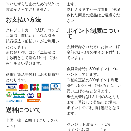
※いたずら防止のため時間外は
ます。
電源が入っておりません。
恐れ入りますが一度着用、洗濯
された商品の返品はご遠慮くだ
お支払い方法
さい。
ポイント制度につい
クレジットカード決済、コンビ
て
ニ決済（前払い）、代金引換、
銀行振込（前払い）がご利用い
ただけます。
会員登録された方にお買い上げ
※代金引換、コンビニ決済は、
金額の1～3％のポイント付与し
手数料として別途440円（税込
ています。
み）を貰い受けます。
会員登録時に300ポイントプレ
※銀行振込手数料はお客様負担
ゼントしています。
となります。
※登録直後の300ポイント利用
条件は5,000円（税込み）以上お
買い上げからとなります。
※会員登録は1人1回のみとなり
ます。重複して登録した場合、
ポイントのご利用は無効となり
送料について
ます。
全国一律：200円（クリックポ
クレジット決済・・・1％
スト）
ペイパル決済・・・1％