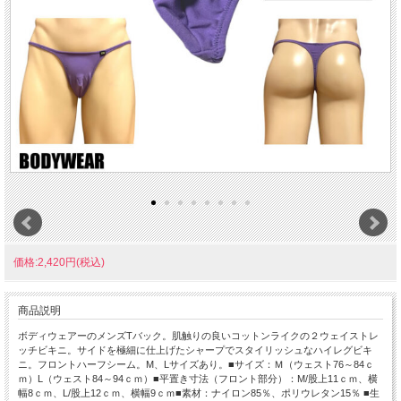
価格:2,420円(税込)
商品説明
ボディウェアーのメンズTバック。肌触りの良いコットンライクの２ウェイストレ
ッチビキニ。サイドを極細に仕上げたシャープでスタイリッシュなハイレグビキ
ニ。フロントハーフシーム。M、Lサイズあり。■サイズ：Ｍ（ウェスト76～84ｃ
ｍ）L（ウェスト84～94ｃｍ）■平置き寸法（フロント部分）：M/股上11ｃｍ、横
幅8ｃｍ、L/股上12ｃｍ、横幅9ｃｍ■素材：ナイロン85％、ポリウレタン15％ ■生