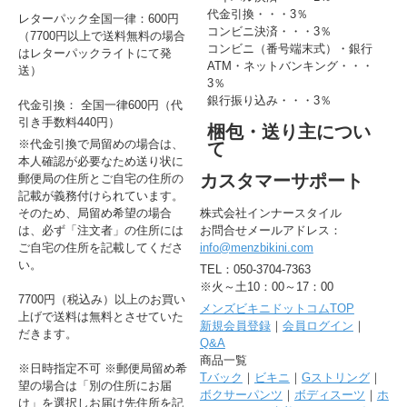
代金引換・・・3％
レターパック全国一律：600円
コンビニ決済・・・3％
（7700円以上で送料無料の場合
コンビニ（番号端末式）・銀行
はレターパックライトにて発
ATM・ネットバンキング・・・
送）
3％
銀行振り込み・・・3％
代金引換： 全国一律600円（代
引き手数料440円）
梱包・送り主につい
※代金引換で局留めの場合は、
て
本人確認が必要なため送り状に
カスタマーサポート
郵便局の住所とご自宅の住所の
記載が義務付けられています。
そのため、局留め希望の場合
株式会社インナースタイル
は、必ず「注文者」の住所には
お問合せメールアドレス：
ご自宅の住所を記載してくださ
info@menzbikini.com
い。
TEL：050-3704-7363
※火～土10：00～17：00
7700円（税込み）以上のお買い
メンズビキニドットコムTOP
上げで送料は無料とさせていた
新規会員登録
｜
会員ログイン
｜
だきます。
Q&A
商品一覧
※日時指定不可 ※郵便局留め希
Tバック
｜
ビキニ
｜
Gストリング
｜
望の場合は「別の住所にお届
ボクサーパンツ
｜
ボディスーツ
｜
ホ
け」を選択しお届け先住所を記