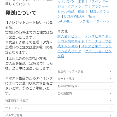
ットパンツ
｜
水着
｜
サスペンダー
｜
載してください。
ジョックストラップ
｜
ブラジャー
｜
セール商品
｜
福袋
｜
TMコレクショ
発送について
ン
｜
BODYWEAR
｜
Nar's
｜
GABRIEL
｜
トップモードジャパン
【クレジットカード払い・代金
｜
引換】
その他
営業日の12時までのご注文は当
購入者レビュー
｜
メンズビキニドッ
日発送いたします。
トコム情報サイト
｜
ユーチューブ公
※代金引き換えで金曜日夕方～
式チャンネル
｜
メンズビキニドット
土曜日のご注文は翌月曜日の発
コム公式ブログ
｜
ヤフーショッピン
送となります。
グ店
【上記以外のお支払い方法】
ご入金を確認（12時まで）した
後、当日中に発送いたします。
お店のトップへ戻る
※ポスト投函のためタイミング
カートを見る
によっては翌日収集の場合もご
お客様の声を見る
ざいます。予めご了承願いま
す。
ご利用案内
特定商取引法表示
サイトマップ
メルマガ登録