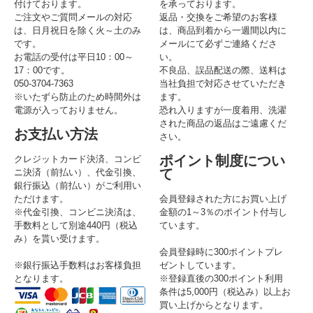
付けております。
を承っております。
ご注文やご質問メールの対応
返品・交換をご希望のお客様
は、日月祝日を除く火～土のみ
は、商品到着から一週間以内に
です。
メールにて必ずご連絡くださ
お電話の受付は平日10：00～
い。
17：00です。
不良品、誤品配送の際、送料は
050-3704-7363
当社負担で対応させていただき
※いたずら防止のため時間外は
ます。
電源が入っておりません。
恐れ入りますが一度着用、洗濯
された商品の返品はご遠慮くだ
お支払い方法
さい。
ポイント制度につい
クレジットカード決済、コンビ
て
ニ決済（前払い）、代金引換、
銀行振込（前払い）がご利用い
ただけます。
会員登録された方にお買い上げ
※代金引換、コンビニ決済は、
金額の1～3％のポイント付与し
手数料として別途440円（税込
ています。
み）を貰い受けます。
会員登録時に300ポイントプレ
※銀行振込手数料はお客様負担
ゼントしています。
となります。
※登録直後の300ポイント利用
条件は5,000円（税込み）以上お
買い上げからとなります。