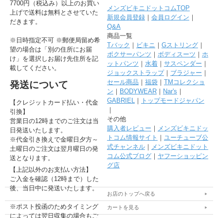
7700円（税込み）以上のお買い
メンズビキニドットコムTOP
上げで送料は無料とさせていた
新規会員登録
｜
会員ログイン
｜
だきます。
Q&A
商品一覧
※日時指定不可 ※郵便局留め希
Tバック
｜
ビキニ
｜
Gストリング
｜
望の場合は「別の住所にお届
ボクサーパンツ
｜
ボディスーツ
｜
ホ
け」を選択しお届け先住所を記
ットパンツ
｜
水着
｜
サスペンダー
｜
載してください。
ジョックストラップ
｜
ブラジャー
｜
セール商品
｜
福袋
｜
TMコレクショ
発送について
ン
｜
BODYWEAR
｜
Nar's
｜
GABRIEL
｜
トップモードジャパン
【クレジットカード払い・代金
｜
引換】
その他
営業日の12時までのご注文は当
購入者レビュー
｜
メンズビキニドッ
日発送いたします。
トコム情報サイト
｜
ユーチューブ公
※代金引き換えで金曜日夕方～
式チャンネル
｜
メンズビキニドット
土曜日のご注文は翌月曜日の発
コム公式ブログ
｜
ヤフーショッピン
送となります。
グ店
【上記以外のお支払い方法】
ご入金を確認（12時まで）した
後、当日中に発送いたします。
お店のトップへ戻る
※ポスト投函のためタイミング
カートを見る
によっては翌日収集の場合もご