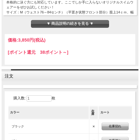
本格的に泳ぐ方にも対応しています。ここでしか手に入らないオリジナルスイムウ
ェアーをぜひお試しください！
サイズ：M（ウェスト76～84センチ）（平置き状態フロント部分）股上14ｃｍ、幅
9ｃｍ、素材：ポリエステル80% ポリウレタン20%
▼ 商品説明の続きを見る ▼
価格:
3,850円
(税込)
[ポイント還元 38ポイント～]
注文
購入数:
枚
在
カラー
カート
庫
×
在庫切れ
ブラック