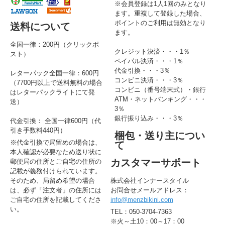
※会員登録は1人1回のみとなり
ます。重複して登録した場合、
ポイントのご利用は無効となり
送料について
ます。
全国一律：200円（クリックポ
クレジット決済・・・1％
スト）
ペイパル決済・・・1％
代金引換・・・3％
レターパック全国一律：600円
コンビニ決済・・・3％
（7700円以上で送料無料の場合
コンビニ（番号端末式）・銀行
はレターパックライトにて発
ATM・ネットバンキング・・・
送）
3％
銀行振り込み・・・3％
代金引換： 全国一律600円（代
引き手数料440円）
梱包・送り主につい
※代金引換で局留めの場合は、
て
本人確認が必要なため送り状に
カスタマーサポート
郵便局の住所とご自宅の住所の
記載が義務付けられています。
そのため、局留め希望の場合
株式会社インナースタイル
は、必ず「注文者」の住所には
お問合せメールアドレス：
ご自宅の住所を記載してくださ
info@menzbikini.com
い。
TEL：050-3704-7363
※火～土10：00～17：00