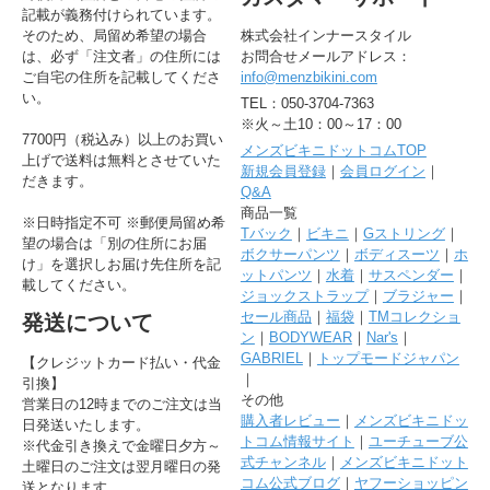
記載が義務付けられています。
そのため、局留め希望の場合
株式会社インナースタイル
は、必ず「注文者」の住所には
お問合せメールアドレス：
ご自宅の住所を記載してくださ
info@menzbikini.com
い。
TEL：050-3704-7363
※火～土10：00～17：00
7700円（税込み）以上のお買い
メンズビキニドットコムTOP
上げで送料は無料とさせていた
新規会員登録
｜
会員ログイン
｜
だきます。
Q&A
商品一覧
※日時指定不可 ※郵便局留め希
Tバック
｜
ビキニ
｜
Gストリング
｜
望の場合は「別の住所にお届
ボクサーパンツ
｜
ボディスーツ
｜
ホ
け」を選択しお届け先住所を記
ットパンツ
｜
水着
｜
サスペンダー
｜
載してください。
ジョックストラップ
｜
ブラジャー
｜
セール商品
｜
福袋
｜
TMコレクショ
発送について
ン
｜
BODYWEAR
｜
Nar's
｜
GABRIEL
｜
トップモードジャパン
【クレジットカード払い・代金
｜
引換】
その他
営業日の12時までのご注文は当
購入者レビュー
｜
メンズビキニドッ
日発送いたします。
トコム情報サイト
｜
ユーチューブ公
※代金引き換えで金曜日夕方～
式チャンネル
｜
メンズビキニドット
土曜日のご注文は翌月曜日の発
コム公式ブログ
｜
ヤフーショッピン
送となります。