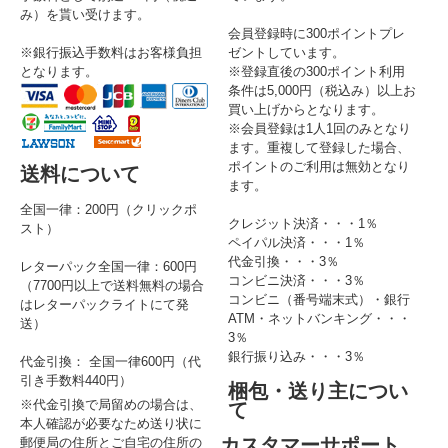
み）を貰い受けます。
会員登録時に300ポイントプレ
※銀行振込手数料はお客様負担
ゼントしています。
となります。
※登録直後の300ポイント利用
条件は5,000円（税込み）以上お
買い上げからとなります。
※会員登録は1人1回のみとなり
ます。重複して登録した場合、
ポイントのご利用は無効となり
送料について
ます。
全国一律：200円（クリックポ
クレジット決済・・・1％
スト）
ペイパル決済・・・1％
代金引換・・・3％
レターパック全国一律：600円
コンビニ決済・・・3％
（7700円以上で送料無料の場合
コンビニ（番号端末式）・銀行
はレターパックライトにて発
ATM・ネットバンキング・・・
送）
3％
銀行振り込み・・・3％
代金引換： 全国一律600円（代
引き手数料440円）
梱包・送り主につい
※代金引換で局留めの場合は、
て
本人確認が必要なため送り状に
カスタマーサポート
郵便局の住所とご自宅の住所の