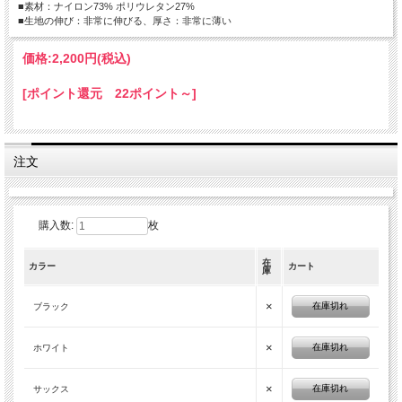
■素材：ナイロン73% ポリウレタン27%
■生地の伸び：非常に伸びる、厚さ：非常に薄い
価格:
2,200円
(税込)
[ポイント還元 22ポイント～]
注文
購入数:
枚
在
カラー
カート
庫
×
在庫切れ
ブラック
×
在庫切れ
ホワイト
×
在庫切れ
サックス