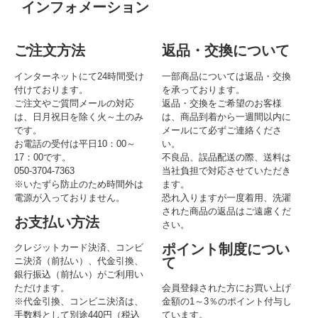
インフォメーション
ご注文方法
返品・交換について
インターネットにて24時間受け
一部商品については返品・交換
付けております。
を承っております。
ご注文やご質問メールの対応
返品・交換をご希望のお客様
は、日月祝日を除く火～土のみ
は、商品到着から一週間以内に
です。
メールにて必ずご連絡くださ
お電話の受付は平日10：00～
い。
17：00です。
不良品、誤品配送の際、送料は
050-3704-7363
当社負担で対応させていただき
※いたずら防止のため時間外は
ます。
電源が入っておりません。
恐れ入りますが一度着用、洗濯
された商品の返品はご遠慮くだ
お支払い方法
さい。
ポイント制度につい
クレジットカード決済、コンビ
て
ニ決済（前払い）、代金引換、
銀行振込（前払い）がご利用い
ただけます。
会員登録された方にお買い上げ
※代金引換、コンビニ決済は、
金額の1～3％のポイント付与し
手数料として別途440円（税込
ています。