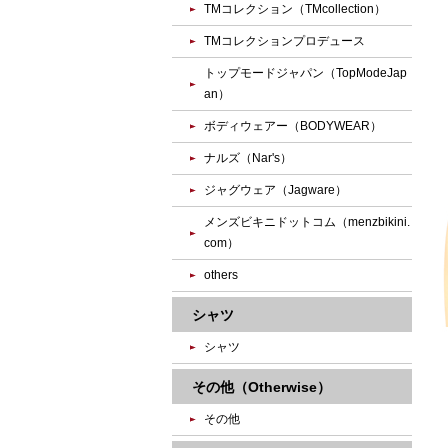
TMコレクション（TMcollection）
TMコレクションプロデュース
トップモードジャパン（TopModeJap
an）
ボディウェアー（BODYWEAR）
ナルズ（Nar's）
ジャグウェア（Jagware）
メンズビキニドットコム（menzbikini.
com）
others
シャツ
シャツ
その他（Otherwise）
その他