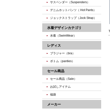
サスペンダー（Suspenders）
デニムホットパンツ（ Hot Pants）
ジョックストラップ（Jock Strap）
水着デザインカテゴリ
水着（SwimWear）
レディス
ブラジャー（bra）
ボトム（panties）
セール商品
セール商品（Sale）
お試しアイテム
福袋
メーカー