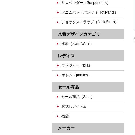
サスペンダー（Suspenders）
デニムホットパンツ（ Hot Pants）
ジョックストラップ（Jock Strap）
水着デザインカテゴリ
水着（SwimWear）
レディス
ブラジャー（bra）
ボトム（panties）
セール商品
セール商品（Sale）
お試しアイテム
福袋
メーカー