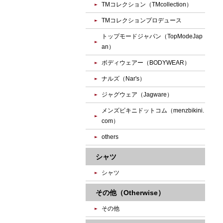
TMコレクション（TMcollection）
TMコレクションプロデュース
トップモードジャパン（TopModeJap
an）
ボディウェアー（BODYWEAR）
ナルズ（Nar's）
ジャグウェア（Jagware）
メンズビキニドットコム（menzbikini.
com）
others
シャツ
シャツ
その他（Otherwise）
その他