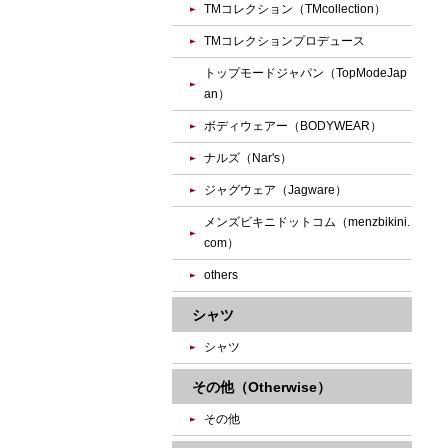
TMコレクション（TMcollection）
TMコレクションプロデュース
トップモードジャパン（TopModeJap
an）
ボディウェアー（BODYWEAR）
ナルズ（Nar's）
ジャグウェア（Jagware）
メンズビキニドットコム（menzbikini.
com）
others
シャツ
シャツ
その他（Otherwise）
その他