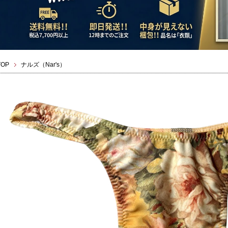
TOP
ナルズ（Nar's）