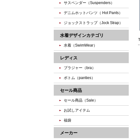
サスペンダー（Suspenders）
デニムホットパンツ（ Hot Pants）
ジョックストラップ（Jock Strap）
水着デザインカテゴリ
水着（SwimWear）
レディス
ブラジャー（bra）
ボトム（panties）
セール商品
セール商品（Sale）
お試しアイテム
福袋
メーカー