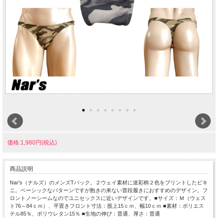
価格:1,980円(税込)
商品説明
Nar's（ナルズ）のメンズTバック。２ウェイ素材に迷彩柄２色をプリントしたビキ
ニ。ベーシックなパターンですが飽きの来ない普段履きにおすすめのデザイン。フ
ロントノーシームなのでユニセックスに近いデザインです。■サイズ：Ｍ（ウェス
ト76～84ｃｍ）、平置きフロント寸法：股上15ｃｍ、幅10ｃｍ ■素材：ポリエス
テル85％、ポリウレタン15％ ■生地の伸び：普通、厚さ：普通