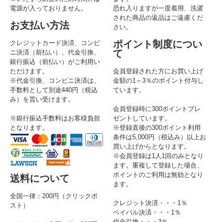
電源が入っておりません。
恐れ入りますが一度着用、洗濯
された商品の返品はご遠慮くだ
お支払い方法
さい。
ポイント制度につい
クレジットカード決済、コンビ
て
ニ決済（前払い）、代金引換、
銀行振込（前払い）がご利用い
ただけます。
会員登録された方にお買い上げ
※代金引換、コンビニ決済は、
金額の1～3％のポイント付与し
手数料として別途440円（税込
ています。
み）を貰い受けます。
会員登録時に300ポイントプレ
※銀行振込手数料はお客様負担
ゼントしています。
となります。
※登録直後の300ポイント利用
条件は5,000円（税込み）以上お
買い上げからとなります。
※会員登録は1人1回のみとなり
ます。重複して登録した場合、
ポイントのご利用は無効となり
送料について
ます。
全国一律：200円（クリックポ
クレジット決済・・・1％
スト）
ペイパル決済・・・1％
代金引換・・・3％