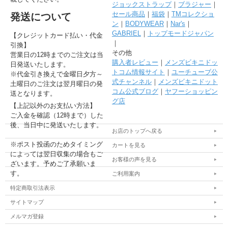
ジョックストラップ
｜
ブラジャー
｜
セール商品
｜
福袋
｜
TMコレクショ
発送について
ン
｜
BODYWEAR
｜
Nar's
｜
GABRIEL
｜
トップモードジャパン
【クレジットカード払い・代金
｜
引換】
その他
営業日の12時までのご注文は当
購入者レビュー
｜
メンズビキニドッ
日発送いたします。
トコム情報サイト
｜
ユーチューブ公
※代金引き換えで金曜日夕方～
式チャンネル
｜
メンズビキニドット
土曜日のご注文は翌月曜日の発
コム公式ブログ
｜
ヤフーショッピン
送となります。
グ店
【上記以外のお支払い方法】
ご入金を確認（12時まで）した
後、当日中に発送いたします。
お店のトップへ戻る
※ポスト投函のためタイミング
カートを見る
によっては翌日収集の場合もご
お客様の声を見る
ざいます。予めご了承願いま
す。
ご利用案内
特定商取引法表示
サイトマップ
メルマガ登録