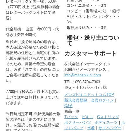
レターパック全国一律：600円
コンビニ決済・・・3％
（7700円以上で送料無料の場合
コンビニ（番号端末式）・銀行
はレターパックライトにて発
ATM・ネットバンキング・・・
送）
3％
銀行振り込み・・・3％
代金引換： 全国一律600円（代
引き手数料440円）
梱包・送り主につい
※代金引換で局留めの場合は、
て
本人確認が必要なため送り状に
カスタマーサポート
郵便局の住所とご自宅の住所の
記載が義務付けられています。
そのため、局留め希望の場合
株式会社インナースタイル
は、必ず「注文者」の住所には
お問合せメールアドレス：
ご自宅の住所を記載してくださ
info@menzbikini.com
い。
TEL：050-3704-7363
※火～土10：00～17：00
7700円（税込み）以上のお買い
メンズビキニドットコムTOP
上げで送料は無料とさせていた
新規会員登録
｜
会員ログイン
｜
だきます。
Q&A
商品一覧
※日時指定不可 ※郵便局留め希
Tバック
｜
ビキニ
｜
Gストリング
｜
望の場合は「別の住所にお届
ボクサーパンツ
｜
ボディスーツ
｜
ホ
け」を選択しお届け先住所を記
ットパンツ
｜
水着
｜
サスペンダー
｜
載してください。