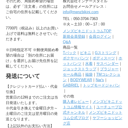
そのため、局留め希望の場合
株式会社インナースタイル
は、必ず「注文者」の住所には
お問合せメールアドレス：
ご自宅の住所を記載してくださ
info@menzbikini.com
い。
TEL：050-3704-7363
※火～土10：00～17：00
7700円（税込み）以上のお買い
メンズビキニドットコムTOP
上げで送料は無料とさせていた
新規会員登録
｜
会員ログイン
｜
だきます。
Q&A
商品一覧
※日時指定不可 ※郵便局留め希
Tバック
｜
ビキニ
｜
Gストリング
｜
望の場合は「別の住所にお届
ボクサーパンツ
｜
ボディスーツ
｜
ホ
け」を選択しお届け先住所を記
ットパンツ
｜
水着
｜
サスペンダー
｜
載してください。
ジョックストラップ
｜
ブラジャー
｜
セール商品
｜
福袋
｜
TMコレクショ
発送について
ン
｜
BODYWEAR
｜
Nar's
｜
GABRIEL
｜
トップモードジャパン
【クレジットカード払い・代金
｜
引換】
その他
営業日の12時までのご注文は当
購入者レビュー
｜
メンズビキニドッ
日発送いたします。
トコム情報サイト
｜
ユーチューブ公
※代金引き換えで金曜日夕方～
式チャンネル
｜
メンズビキニドット
土曜日のご注文は翌月曜日の発
コム公式ブログ
｜
ヤフーショッピン
送となります。
グ店
【上記以外のお支払い方法】