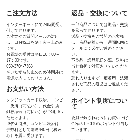
ご注文方法
返品・交換について
インターネットにて24時間受け
一部商品については返品・交換
付けております。
を承っております。
ご注文やご質問メールの対応
返品・交換をご希望のお客様
は、日月祝日を除く火～土のみ
は、商品到着から一週間以内に
です。
メールにて必ずご連絡くださ
お電話の受付は平日10：00～
い。
17：00です。
不良品、誤品配送の際、送料は
050-3704-7363
当社負担で対応させていただき
※いたずら防止のため時間外は
ます。
電源が入っておりません。
恐れ入りますが一度着用、洗濯
された商品の返品はご遠慮くだ
お支払い方法
さい。
ポイント制度につい
クレジットカード決済、コンビ
て
ニ決済（前払い）、代金引換、
銀行振込（前払い）がご利用い
ただけます。
会員登録された方にお買い上げ
※代金引換、コンビニ決済は、
金額の1～3％のポイント付与し
手数料として別途440円（税込
ています。
み）を貰い受けます。