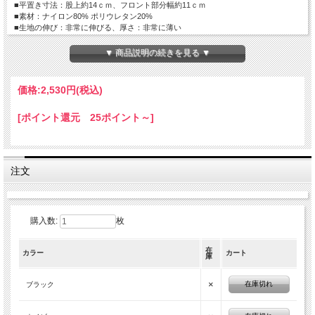
■平置き寸法：股上約14ｃｍ、フロント部分幅約11ｃｍ
■素材：ナイロン80% ポリウレタン20%
■生地の伸び：非常に伸びる、厚さ：非常に薄い
▼ 商品説明の続きを見る ▼
価格:
2,530円
(税込)
[ポイント還元 25ポイント～]
注文
購入数:
枚
在
カラー
カート
庫
×
在庫切れ
ブラック