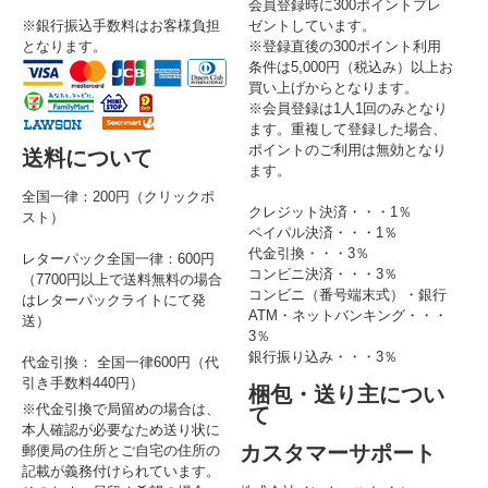
会員登録時に300ポイントプレ
※銀行振込手数料はお客様負担
ゼントしています。
となります。
※登録直後の300ポイント利用
条件は5,000円（税込み）以上お
買い上げからとなります。
※会員登録は1人1回のみとなり
ます。重複して登録した場合、
ポイントのご利用は無効となり
送料について
ます。
全国一律：200円（クリックポ
クレジット決済・・・1％
スト）
ペイパル決済・・・1％
代金引換・・・3％
レターパック全国一律：600円
コンビニ決済・・・3％
（7700円以上で送料無料の場合
コンビニ（番号端末式）・銀行
はレターパックライトにて発
ATM・ネットバンキング・・・
送）
3％
銀行振り込み・・・3％
代金引換： 全国一律600円（代
引き手数料440円）
梱包・送り主につい
※代金引換で局留めの場合は、
て
本人確認が必要なため送り状に
カスタマーサポート
郵便局の住所とご自宅の住所の
記載が義務付けられています。