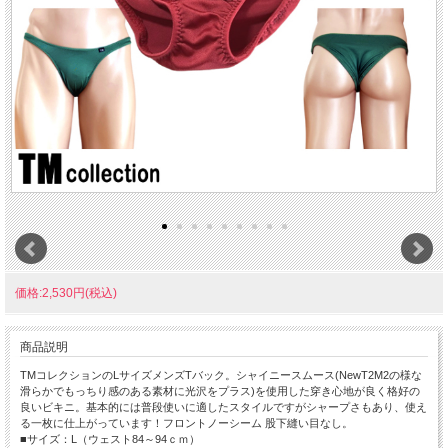
価格:2,530円(税込)
商品説明
TMコレクションのLサイズメンズTバック。シャイニースムース(NewT2M2の様な
滑らかでもっちり感のある素材に光沢をプラス)を使用した穿き心地が良く格好の
良いビキニ。基本的には普段使いに適したスタイルですがシャープさもあり、使え
る一枚に仕上がっています！フロントノーシーム 股下縫い目なし。
■サイズ：L（ウェスト84～94ｃｍ）