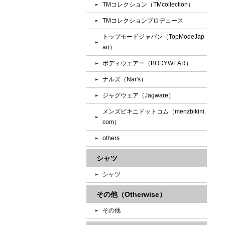
TMコレクション（TMcollection）
TMコレクションプロデュース
トップモードジャパン（TopModeJap
an）
ボディウェアー（BODYWEAR）
ナルズ（Nar's）
ジャグウェア（Jagware）
メンズビキニドットコム（menzbikini.
com）
others
シャツ
シャツ
その他（Otherwise）
その他