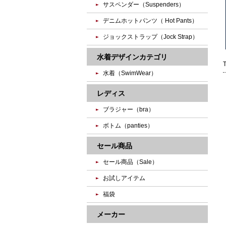
サスペンダー（Suspenders）
デニムホットパンツ（ Hot Pants）
ジョックストラップ（Jock Strap）
水着デザインカテゴリ
水着（SwimWear）
レディス
ブラジャー（bra）
ボトム（panties）
セール商品
セール商品（Sale）
お試しアイテム
福袋
メーカー