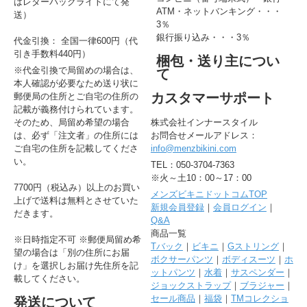
はレターパックライトにて発
ATM・ネットバンキング・・・
送）
3％
銀行振り込み・・・3％
代金引換： 全国一律600円（代
引き手数料440円）
梱包・送り主につい
※代金引換で局留めの場合は、
て
本人確認が必要なため送り状に
カスタマーサポート
郵便局の住所とご自宅の住所の
記載が義務付けられています。
そのため、局留め希望の場合
株式会社インナースタイル
は、必ず「注文者」の住所には
お問合せメールアドレス：
ご自宅の住所を記載してくださ
info@menzbikini.com
い。
TEL：050-3704-7363
※火～土10：00～17：00
7700円（税込み）以上のお買い
メンズビキニドットコムTOP
上げで送料は無料とさせていた
新規会員登録
｜
会員ログイン
｜
だきます。
Q&A
商品一覧
※日時指定不可 ※郵便局留め希
Tバック
｜
ビキニ
｜
Gストリング
｜
望の場合は「別の住所にお届
ボクサーパンツ
｜
ボディスーツ
｜
ホ
け」を選択しお届け先住所を記
ットパンツ
｜
水着
｜
サスペンダー
｜
載してください。
ジョックストラップ
｜
ブラジャー
｜
セール商品
｜
福袋
｜
TMコレクショ
発送について