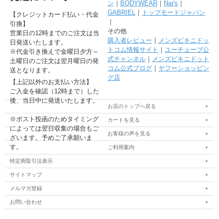
ン
｜
BODYWEAR
｜
Nar's
｜
GABRIEL
｜
トップモードジャパン
【クレジットカード払い・代金
｜
引換】
その他
営業日の12時までのご注文は当
購入者レビュー
｜
メンズビキニドッ
日発送いたします。
トコム情報サイト
｜
ユーチューブ公
※代金引き換えで金曜日夕方～
式チャンネル
｜
メンズビキニドット
土曜日のご注文は翌月曜日の発
コム公式ブログ
｜
ヤフーショッピン
送となります。
グ店
【上記以外のお支払い方法】
ご入金を確認（12時まで）した
後、当日中に発送いたします。
お店のトップへ戻る
※ポスト投函のためタイミング
カートを見る
によっては翌日収集の場合もご
お客様の声を見る
ざいます。予めご了承願いま
す。
ご利用案内
特定商取引法表示
サイトマップ
メルマガ登録
お問い合わせ