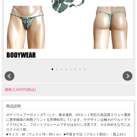
価格:2,420円(税込)
商品説明
ボディウェアーのメンズTバック。吸水速乾、UVカット対応の高品質２ウェイ素材
に唐草模様の和柄プリントを昇華転写しています。サデザインは極小のウルトラマ
イクロビキニ。フロントフルシームですがはみだし注意です。小さめ好きな方にお
ススメの１枚。
■サイズ：Ｍ（ウェスト76～84ｃｍ） ■平置き寸法（フロント部分）：股上10ｃ