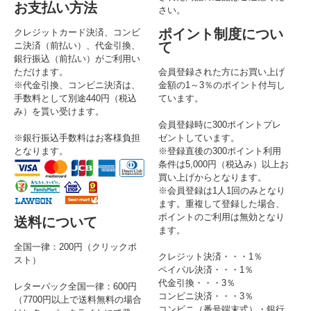
お支払い方法
さい。
ポイント制度につい
クレジットカード決済、コンビ
て
ニ決済（前払い）、代金引換、
銀行振込（前払い）がご利用い
ただけます。
会員登録された方にお買い上げ
※代金引換、コンビニ決済は、
金額の1～3％のポイント付与し
手数料として別途440円（税込
ています。
み）を貰い受けます。
会員登録時に300ポイントプレ
※銀行振込手数料はお客様負担
ゼントしています。
となります。
※登録直後の300ポイント利用
条件は5,000円（税込み）以上お
買い上げからとなります。
※会員登録は1人1回のみとなり
ます。重複して登録した場合、
ポイントのご利用は無効となり
送料について
ます。
全国一律：200円（クリックポ
クレジット決済・・・1％
スト）
ペイパル決済・・・1％
代金引換・・・3％
レターパック全国一律：600円
コンビニ決済・・・3％
（7700円以上で送料無料の場合
コンビニ（番号端末式）・銀行