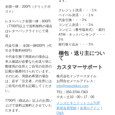
ます。
全国一律：200円（クリックポ
クレジット決済・・・1％
スト）
ペイパル決済・・・1％
代金引換・・・3％
レターパック全国一律：600円
コンビニ決済・・・3％
（7700円以上で送料無料の場合
コンビニ（番号端末式）・銀行
はレターパックライトにて発
ATM・ネットバンキング・・・
送）
3％
銀行振り込み・・・3％
代金引換： 全国一律600円（代
引き手数料440円）
梱包・送り主につい
※代金引換で局留めの場合は、
て
本人確認が必要なため送り状に
カスタマーサポート
郵便局の住所とご自宅の住所の
記載が義務付けられています。
そのため、局留め希望の場合
株式会社インナースタイル
は、必ず「注文者」の住所には
お問合せメールアドレス：
ご自宅の住所を記載してくださ
info@menzbikini.com
い。
TEL：050-3704-7363
※火～土10：00～17：00
7700円（税込み）以上のお買い
メンズビキニドットコムTOP
上げで送料は無料とさせていた
新規会員登録
｜
会員ログイン
｜
だきます。
Q&A