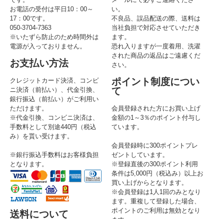
お電話の受付は平日10：00～
い。
17：00です。
不良品、誤品配送の際、送料は
050-3704-7363
当社負担で対応させていただき
※いたずら防止のため時間外は
ます。
電源が入っておりません。
恐れ入りますが一度着用、洗濯
された商品の返品はご遠慮くだ
お支払い方法
さい。
ポイント制度につい
クレジットカード決済、コンビ
て
ニ決済（前払い）、代金引換、
銀行振込（前払い）がご利用い
ただけます。
会員登録された方にお買い上げ
※代金引換、コンビニ決済は、
金額の1～3％のポイント付与し
手数料として別途440円（税込
ています。
み）を貰い受けます。
会員登録時に300ポイントプレ
※銀行振込手数料はお客様負担
ゼントしています。
となります。
※登録直後の300ポイント利用
条件は5,000円（税込み）以上お
買い上げからとなります。
※会員登録は1人1回のみとなり
ます。重複して登録した場合、
ポイントのご利用は無効となり
送料について