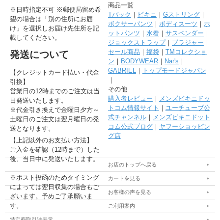
商品一覧
※日時指定不可 ※郵便局留め希
Tバック
｜
ビキニ
｜
Gストリング
｜
望の場合は「別の住所にお届
ボクサーパンツ
｜
ボディスーツ
｜
ホ
け」を選択しお届け先住所を記
ットパンツ
｜
水着
｜
サスペンダー
｜
載してください。
ジョックストラップ
｜
ブラジャー
｜
セール商品
｜
福袋
｜
TMコレクショ
発送について
ン
｜
BODYWEAR
｜
Nar's
｜
GABRIEL
｜
トップモードジャパン
【クレジットカード払い・代金
｜
引換】
その他
営業日の12時までのご注文は当
購入者レビュー
｜
メンズビキニドッ
日発送いたします。
トコム情報サイト
｜
ユーチューブ公
※代金引き換えで金曜日夕方～
式チャンネル
｜
メンズビキニドット
土曜日のご注文は翌月曜日の発
コム公式ブログ
｜
ヤフーショッピン
送となります。
グ店
【上記以外のお支払い方法】
ご入金を確認（12時まで）した
後、当日中に発送いたします。
お店のトップへ戻る
※ポスト投函のためタイミング
カートを見る
によっては翌日収集の場合もご
お客様の声を見る
ざいます。予めご了承願いま
す。
ご利用案内
特定商取引法表示