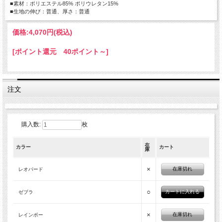
■素材：ポリエステル85% ポリウレタン15%
■生地の伸び：普通、厚さ：普通
価格:
4,070円
(税込)
[ポイント還元 40ポイント～]
注文
購入数:
枚
在
カラー
カート
庫
×
在庫切れ
レオパード
○
ゼブラ
×
在庫切れ
レインボー