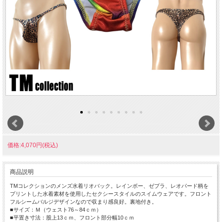
価格:4,070円(税込)
商品説明
TMコレクションのメンズ水着リオバック。レインボー、ゼブラ、レオパード柄を
プリントした水着素材を使用したセクシースタイルのスイムウェアです。フロント
フルシームバルジデザインなので収まり感良好。裏地付き。
■サイズ：Ｍ（ウェスト76～84ｃｍ）
■平置き寸法：股上13ｃｍ、フロント部分幅10ｃｍ