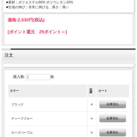
■素材：ポリエステル80% ポリウレタン20%
■生地の伸び：非常に伸びる、厚さ：薄い
価格:
2,530円
(税込)
[ポイント還元 25ポイント～]
注文
購入数:
枚
在
カラー
カート
庫
×
在庫切れ
ブラック
×
在庫切れ
ディープブルー
×
在庫切れ
ローズパープル