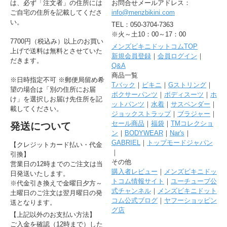
は、必ず「注文者」の住所には
お問合せメールアドレス：
ご自宅の住所を記載してくださ
info@menzbikini.com
い。
TEL：050-3704-7363
※火～土10：00～17：00
7700円（税込み）以上のお買い
メンズビキニドットコムTOP
上げで送料は無料とさせていた
新規会員登録
｜
会員ログイン
｜
だきます。
Q&A
商品一覧
※日時指定不可 ※郵便局留め希
Tバック
｜
ビキニ
｜
Gストリング
｜
望の場合は「別の住所にお届
ボクサーパンツ
｜
ボディスーツ
｜
ホ
け」を選択しお届け先住所を記
ットパンツ
｜
水着
｜
サスペンダー
｜
載してください。
ジョックストラップ
｜
ブラジャー
｜
セール商品
｜
福袋
｜
TMコレクショ
発送について
ン
｜
BODYWEAR
｜
Nar's
｜
GABRIEL
｜
トップモードジャパン
【クレジットカード払い・代金
｜
引換】
その他
営業日の12時までのご注文は当
購入者レビュー
｜
メンズビキニドッ
日発送いたします。
トコム情報サイト
｜
ユーチューブ公
※代金引き換えで金曜日夕方～
式チャンネル
｜
メンズビキニドット
土曜日のご注文は翌月曜日の発
コム公式ブログ
｜
ヤフーショッピン
送となります。
グ店
【上記以外のお支払い方法】
ご入金を確認（12時まで）した