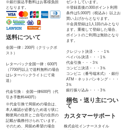
※銀行振込手数料はお客様負担
ゼントしています。
となります。
※登録直後の300ポイント利用
条件は5,000円（税込み）以上お
買い上げからとなります。
※会員登録は1人1回のみとなり
ます。重複して登録した場合、
ポイントのご利用は無効となり
送料について
ます。
全国一律：200円（クリックポ
クレジット決済・・・1％
スト）
ペイパル決済・・・1％
代金引換・・・3％
レターパック全国一律：600円
コンビニ決済・・・3％
（7700円以上で送料無料の場合
コンビニ（番号端末式）・銀行
はレターパックライトにて発
ATM・ネットバンキング・・・
送）
3％
銀行振り込み・・・3％
代金引換： 全国一律600円（代
引き手数料440円）
梱包・送り主につい
※代金引換で局留めの場合は、
て
本人確認が必要なため送り状に
カスタマーサポート
郵便局の住所とご自宅の住所の
記載が義務付けられています。
そのため、局留め希望の場合
株式会社インナースタイル