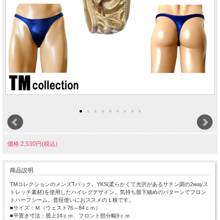
価格:2,530円(税込)
商品説明
TMコレクションのメンズTバック。YKS(柔らかくて光沢があるサテン調の2wayス
トレッチ素材)を使用したハイレグデザイン。気持ち股下細めのパターンでフロン
トハーフシーム。普段使いにおススメの１枚です。
■サイズ：Ｍ（ウェスト76～84ｃｍ）
■平置き寸法：股上14ｃｍ、フロント部分幅9ｃｍ