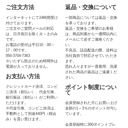
ご注文方法
返品・交換について
インターネットにて24時間受け
一部商品については返品・交換
付けております。
を承っております。
ご注文やご質問メールの対応
返品・交換をご希望のお客様
は、日月祝日を除く火～土のみ
は、商品到着から一週間以内に
です。
メールにて必ずご連絡くださ
お電話の受付は平日10：00～
い。
17：00です。
不良品、誤品配送の際、送料は
050-3704-7363
当社負担で対応させていただき
※いたずら防止のため時間外は
ます。
電源が入っておりません。
恐れ入りますが一度着用、洗濯
された商品の返品はご遠慮くだ
お支払い方法
さい。
ポイント制度につい
クレジットカード決済、コンビ
て
ニ決済（前払い）、代金引換、
銀行振込（前払い）がご利用い
ただけます。
会員登録された方にお買い上げ
※代金引換、コンビニ決済は、
金額の1～3％のポイント付与し
手数料として別途440円（税込
ています。
み）を貰い受けます。
会員登録時に300ポイントプレ