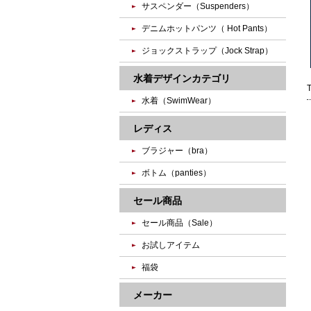
サスペンダー（Suspenders）
デニムホットパンツ（ Hot Pants）
ジョックストラップ（Jock Strap）
水着デザインカテゴリ
水着（SwimWear）
レディス
ブラジャー（bra）
ボトム（panties）
セール商品
セール商品（Sale）
お試しアイテム
福袋
メーカー