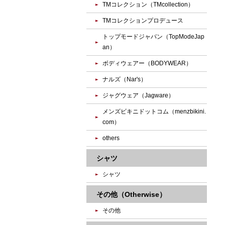
TMコレクション（TMcollection）
TMコレクションプロデュース
トップモードジャパン（TopModeJap
an）
ボディウェアー（BODYWEAR）
ナルズ（Nar's）
ジャグウェア（Jagware）
メンズビキニドットコム（menzbikini.
com）
others
シャツ
シャツ
その他（Otherwise）
その他