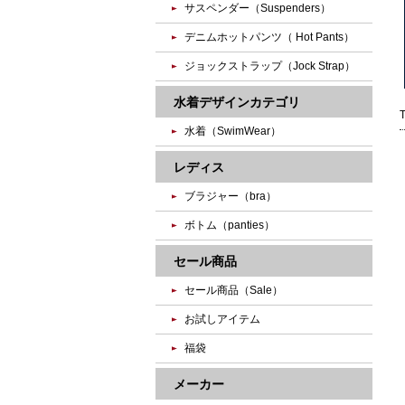
サスペンダー（Suspenders）
デニムホットパンツ（ Hot Pants）
ジョックストラップ（Jock Strap）
水着デザインカテゴリ
水着（SwimWear）
レディス
ブラジャー（bra）
ボトム（panties）
セール商品
セール商品（Sale）
お試しアイテム
福袋
メーカー