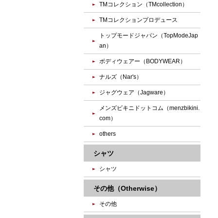
TMコレクション（TMcollection）
TMコレクションプロデュース
トップモードジャパン（TopModeJap
an）
ボディウェアー（BODYWEAR）
ナルズ（Nar's）
ジャグウェア（Jagware）
メンズビキニドットコム（menzbikini.
com）
others
シャツ
シャツ
その他（Otherwise）
その他