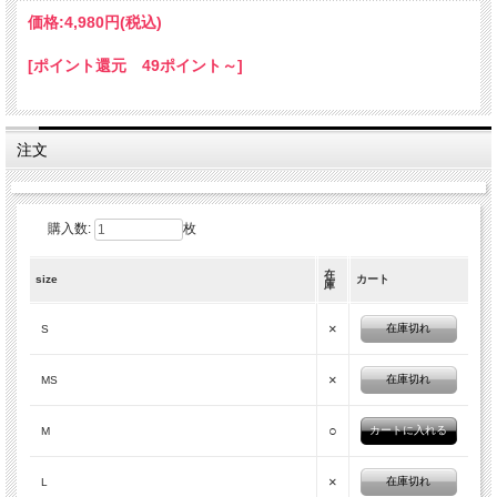
価格:
4,980円
(税込)
[ポイント還元 49ポイント～]
注文
購入数:
枚
在
size
カート
庫
×
在庫切れ
S
×
在庫切れ
MS
○
M
×
在庫切れ
L