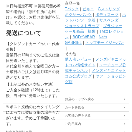
商品一覧
※日時指定不可 ※郵便局留め希
Tバック
｜
ビキニ
｜
Gストリング
｜
望の場合は「別の住所にお届
ボクサーパンツ
｜
ボディスーツ
｜
ホ
け」を選択しお届け先住所を記
ットパンツ
｜
水着
｜
サスペンダー
｜
載してください。
ジョックストラップ
｜
ブラジャー
｜
セール商品
｜
福袋
｜
TMコレクショ
発送について
ン
｜
BODYWEAR
｜
Nar's
｜
GABRIEL
｜
トップモードジャパン
【クレジットカード払い・代金
｜
引換】
その他
営業日の12時までのご注文は当
購入者レビュー
｜
メンズビキニドッ
日発送いたします。
トコム情報サイト
｜
ユーチューブ公
※代金引き換えで金曜日夕方～
式チャンネル
｜
メンズビキニドット
土曜日のご注文は翌月曜日の発
コム公式ブログ
｜
ヤフーショッピン
送となります。
グ店
【上記以外のお支払い方法】
ご入金を確認（12時まで）した
後、当日中に発送いたします。
お店のトップへ戻る
※ポスト投函のためタイミング
カートを見る
によっては翌日収集の場合もご
お客様の声を見る
ざいます。予めご了承願いま
す。
ご利用案内