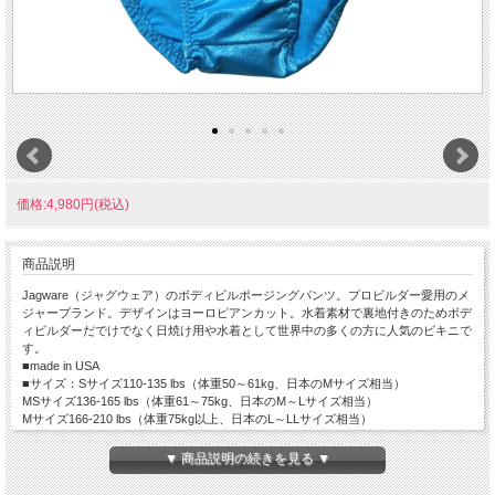
価格:4,980円(税込)
商品説明
Jagware（ジャグウェア）のボディビルポージングパンツ。プロビルダー愛用のメ
ジャーブランド。デザインはヨーロピアンカット。水着素材で裏地付きのためボデ
ィビルダーだでけでなく日焼け用や水着として世界中の多くの方に人気のビキニで
す。
■made in USA
■サイズ：Sサイズ110-135 lbs（体重50～61kg、日本のMサイズ相当）
MSサイズ136-165 lbs（体重61～75kg、日本のM～Lサイズ相当）
Mサイズ166-210 lbs（体重75kg以上、日本のL～LLサイズ相当）
Ｌサイズ210 lbs～（体重95～113kg、日本のLLサイズ以上）
■素材：ナイロン88％、スパンデックス12％
▼ 商品説明の続きを見る ▼
■生地の伸び：普通、厚さ：普通