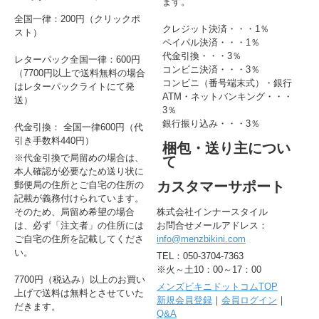
ます。
全国一律：200円（クリックポ
クレジット決済・・・1％
スト）
ペイパル決済・・・1％
代金引換・・・3％
レターパック全国一律：600円
コンビニ決済・・・3％
（7700円以上で送料無料の場合
コンビニ（番号端末式）・銀行
はレターパックライトにて発
ATM・ネットバンキング・・・
送）
3％
銀行振り込み・・・3％
代金引換： 全国一律600円（代
引き手数料440円）
梱包・送り主につい
※代金引換で局留めの場合は、
て
本人確認が必要なため送り状に
カスタマーサポート
郵便局の住所とご自宅の住所の
記載が義務付けられています。
そのため、局留め希望の場合
株式会社インナースタイル
は、必ず「注文者」の住所には
お問合せメールアドレス：
ご自宅の住所を記載してくださ
info@menzbikini.com
い。
TEL：050-3704-7363
※火～土10：00～17：00
7700円（税込み）以上のお買い
メンズビキニドットコムTOP
上げで送料は無料とさせていた
新規会員登録
｜
会員ログイン
｜
だきます。
Q&A