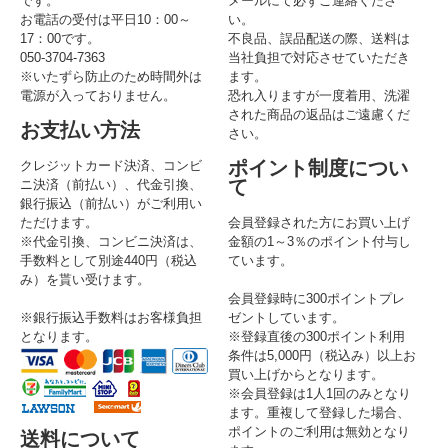
です。
メールにて必ずご連絡くださ
お電話の受付は平日10：00～
い。
17：00です。
不良品、誤品配送の際、送料は
050-3704-7363
当社負担で対応させていただき
※いたずら防止のため時間外は
ます。
電源が入っておりません。
恐れ入りますが一度着用、洗濯
された商品の返品はご遠慮くだ
お支払い方法
さい。
ポイント制度につい
クレジットカード決済、コンビ
て
ニ決済（前払い）、代金引換、
銀行振込（前払い）がご利用い
ただけます。
会員登録された方にお買い上げ
※代金引換、コンビニ決済は、
金額の1～3％のポイント付与し
手数料として別途440円（税込
ています。
み）を貰い受けます。
会員登録時に300ポイントプレ
※銀行振込手数料はお客様負担
ゼントしています。
となります。
※登録直後の300ポイント利用
条件は5,000円（税込み）以上お
買い上げからとなります。
※会員登録は1人1回のみとなり
ます。重複して登録した場合、
ポイントのご利用は無効となり
送料について