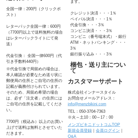
ます。
全国一律：200円（クリックポ
クレジット決済・・・1％
スト）
ペイパル決済・・・1％
代金引換・・・3％
レターパック全国一律：600円
コンビニ決済・・・3％
（7700円以上で送料無料の場合
コンビニ（番号端末式）・銀行
はレターパックライトにて発
ATM・ネットバンキング・・・
送）
3％
銀行振り込み・・・3％
代金引換： 全国一律600円（代
引き手数料440円）
梱包・送り主につい
※代金引換で局留めの場合は、
て
本人確認が必要なため送り状に
カスタマーサポート
郵便局の住所とご自宅の住所の
記載が義務付けられています。
そのため、局留め希望の場合
株式会社インナースタイル
は、必ず「注文者」の住所には
お問合せメールアドレス：
ご自宅の住所を記載してくださ
info@menzbikini.com
い。
TEL：050-3704-7363
※火～土10：00～17：00
7700円（税込み）以上のお買い
メンズビキニドットコムTOP
上げで送料は無料とさせていた
新規会員登録
｜
会員ログイン
｜
だきます。
Q&A