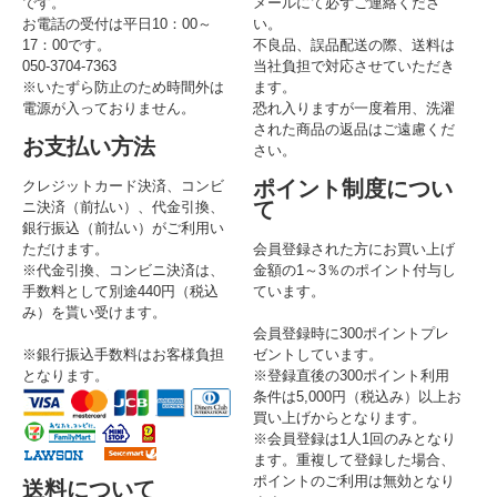
です。
メールにて必ずご連絡くださ
お電話の受付は平日10：00～
い。
17：00です。
不良品、誤品配送の際、送料は
050-3704-7363
当社負担で対応させていただき
※いたずら防止のため時間外は
ます。
電源が入っておりません。
恐れ入りますが一度着用、洗濯
された商品の返品はご遠慮くだ
お支払い方法
さい。
ポイント制度につい
クレジットカード決済、コンビ
て
ニ決済（前払い）、代金引換、
銀行振込（前払い）がご利用い
ただけます。
会員登録された方にお買い上げ
※代金引換、コンビニ決済は、
金額の1～3％のポイント付与し
手数料として別途440円（税込
ています。
み）を貰い受けます。
会員登録時に300ポイントプレ
※銀行振込手数料はお客様負担
ゼントしています。
となります。
※登録直後の300ポイント利用
条件は5,000円（税込み）以上お
買い上げからとなります。
※会員登録は1人1回のみとなり
ます。重複して登録した場合、
ポイントのご利用は無効となり
送料について