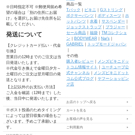
商品一覧
※日時指定不可 ※郵便局留め希
Tバック
｜
ビキニ
｜
Gストリング
｜
望の場合は「別の住所にお届
ボクサーパンツ
｜
ボディスーツ
｜
ホ
け」を選択しお届け先住所を記
ットパンツ
｜
水着
｜
サスペンダー
｜
載してください。
ジョックストラップ
｜
ブラジャー
｜
セール商品
｜
福袋
｜
TMコレクショ
発送について
ン
｜
BODYWEAR
｜
Nar's
｜
GABRIEL
｜
トップモードジャパン
【クレジットカード払い・代金
｜
引換】
その他
営業日の12時までのご注文は当
購入者レビュー
｜
メンズビキニドッ
日発送いたします。
トコム情報サイト
｜
ユーチューブ公
※代金引き換えで金曜日夕方～
式チャンネル
｜
メンズビキニドット
土曜日のご注文は翌月曜日の発
コム公式ブログ
｜
ヤフーショッピン
送となります。
グ店
【上記以外のお支払い方法】
ご入金を確認（12時まで）した
後、当日中に発送いたします。
お店のトップへ戻る
※ポスト投函のためタイミング
カートを見る
によっては翌日収集の場合もご
お客様の声を見る
ざいます。予めご了承願いま
す。
ご利用案内