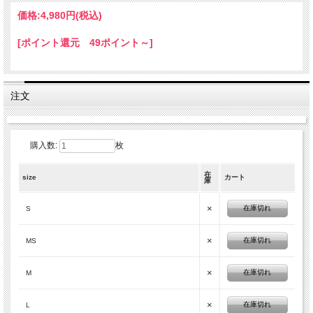
価格:
4,980円
(税込)
[ポイント還元 49ポイント～]
注文
購入数:
枚
在
size
カート
庫
×
在庫切れ
S
×
在庫切れ
MS
×
在庫切れ
M
×
在庫切れ
L