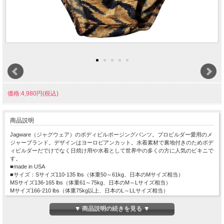
価格:4,980円(税込)
商品説明
Jagware（ジャグウェア）のボディビルポージングパンツ。プロビルダー愛用のメ
ジャーブランド。デザインはヨーロピアンカット。水着素材で裏地付きのためボデ
ィビルダーだでけでなく日焼け用や水着として世界中の多くの方に人気のビキニで
す。
■made in USA
■サイズ：Sサイズ110-135 lbs（体重50～61kg、日本のMサイズ相当）
MSサイズ136-165 lbs（体重61～75kg、日本のM～Lサイズ相当）
Mサイズ166-210 lbs（体重75kg以上、日本のL～LLサイズ相当）
Ｌサイズ210 lbs～（体重95～113kg、日本のLLサイズ以上）
■素材：ナイロン88％、スパンデックス12％
▼ 商品説明の続きを見る ▼
■生地の伸び：普通、厚さ：普通