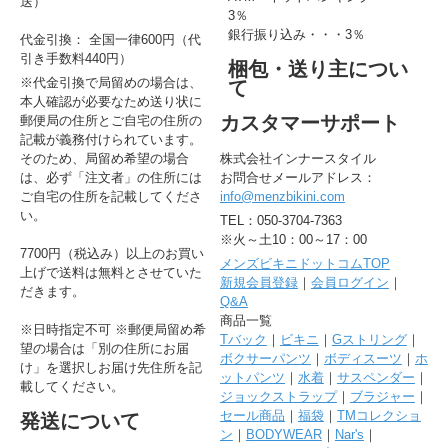
送）
3％
銀行振り込み・・・3％
代金引換： 全国一律600円（代
引き手数料440円）
梱包・送り主につい
※代金引換で局留めの場合は、
て
本人確認が必要なため送り状に
カスタマーサポート
郵便局の住所とご自宅の住所の
記載が義務付けられています。
そのため、局留め希望の場合
株式会社インナースタイル
は、必ず「注文者」の住所には
お問合せメールアドレス：
ご自宅の住所を記載してくださ
info@menzbikini.com
い。
TEL：050-3704-7363
※火～土10：00～17：00
7700円（税込み）以上のお買い
メンズビキニドットコムTOP
上げで送料は無料とさせていた
新規会員登録
｜
会員ログイン
｜
だきます。
Q&A
商品一覧
※日時指定不可 ※郵便局留め希
Tバック
｜
ビキニ
｜
Gストリング
｜
望の場合は「別の住所にお届
ボクサーパンツ
｜
ボディスーツ
｜
ホ
け」を選択しお届け先住所を記
ットパンツ
｜
水着
｜
サスペンダー
｜
載してください。
ジョックストラップ
｜
ブラジャー
｜
セール商品
｜
福袋
｜
TMコレクショ
発送について
ン
｜
BODYWEAR
｜
Nar's
｜