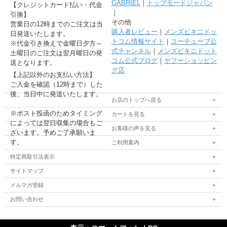
GABRIEL
｜
トップモードジャパン
【クレジットカード払い・代金
｜
引換】
その他
営業日の12時までのご注文は当
購入者レビュー
｜
メンズビキニドッ
日発送いたします。
トコム情報サイト
｜
ユーチューブ公
※代金引き換えで金曜日夕方～
式チャンネル
｜
メンズビキニドット
土曜日のご注文は翌月曜日の発
コム公式ブログ
｜
ヤフーショッピン
送となります。
グ店
【上記以外のお支払い方法】
ご入金を確認（12時まで）した
後、当日中に発送いたします。
お店のトップへ戻る
※ポスト投函のためタイミング
カートを見る
によっては翌日収集の場合もご
お客様の声を見る
ざいます。予めご了承願いま
す。
ご利用案内
特定商取引法表示
サイトマップ
メルマガ登録
お問い合わせ