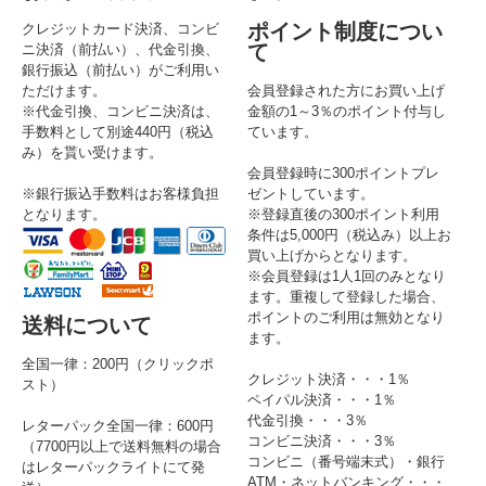
ポイント制度につい
クレジットカード決済、コンビ
て
ニ決済（前払い）、代金引換、
銀行振込（前払い）がご利用い
ただけます。
会員登録された方にお買い上げ
※代金引換、コンビニ決済は、
金額の1～3％のポイント付与し
手数料として別途440円（税込
ています。
み）を貰い受けます。
会員登録時に300ポイントプレ
※銀行振込手数料はお客様負担
ゼントしています。
となります。
※登録直後の300ポイント利用
条件は5,000円（税込み）以上お
買い上げからとなります。
※会員登録は1人1回のみとなり
ます。重複して登録した場合、
ポイントのご利用は無効となり
送料について
ます。
全国一律：200円（クリックポ
クレジット決済・・・1％
スト）
ペイパル決済・・・1％
代金引換・・・3％
レターパック全国一律：600円
コンビニ決済・・・3％
（7700円以上で送料無料の場合
コンビニ（番号端末式）・銀行
はレターパックライトにて発
ATM・ネットバンキング・・・