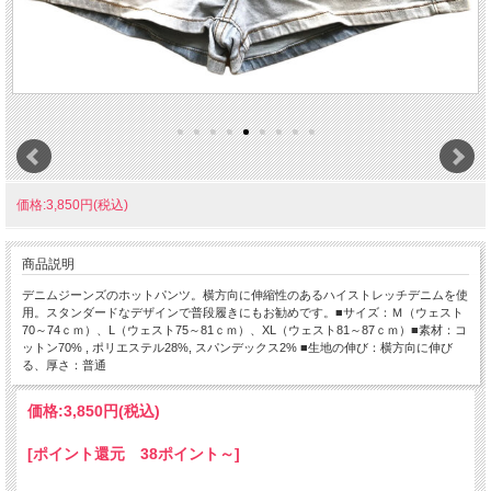
価格:3,850円(税込)
商品説明
デニムジーンズのホットパンツ。横方向に伸縮性のあるハイストレッチデニムを使
用。スタンダードなデザインで普段履きにもお勧めです。■サイズ：Ｍ（ウェスト
70～74ｃｍ）、L（ウェスト75～81ｃｍ）、XL（ウェスト81～87ｃｍ）■素材：コ
ットン70% , ポリエステル28%, スパンデックス2% ■生地の伸び：横方向に伸び
る、厚さ：普通
価格:
3,850円
(税込)
[ポイント還元 38ポイント～]