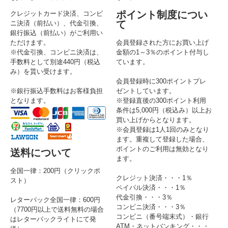
ポイント制度につい
クレジットカード決済、コンビ
て
ニ決済（前払い）、代金引換、
銀行振込（前払い）がご利用い
ただけます。
会員登録された方にお買い上げ
※代金引換、コンビニ決済は、
金額の1～3％のポイント付与し
手数料として別途440円（税込
ています。
み）を貰い受けます。
会員登録時に300ポイントプレ
※銀行振込手数料はお客様負担
ゼントしています。
となります。
※登録直後の300ポイント利用
条件は5,000円（税込み）以上お
買い上げからとなります。
※会員登録は1人1回のみとなり
ます。重複して登録した場合、
ポイントのご利用は無効となり
送料について
ます。
全国一律：200円（クリックポ
クレジット決済・・・1％
スト）
ペイパル決済・・・1％
代金引換・・・3％
レターパック全国一律：600円
コンビニ決済・・・3％
（7700円以上で送料無料の場合
コンビニ（番号端末式）・銀行
はレターパックライトにて発
ATM・ネットバンキング・・・