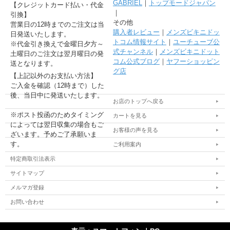
GABRIEL
｜
トップモードジャパン
【クレジットカード払い・代金
｜
引換】
その他
営業日の12時までのご注文は当
購入者レビュー
｜
メンズビキニドッ
日発送いたします。
トコム情報サイト
｜
ユーチューブ公
※代金引き換えで金曜日夕方～
式チャンネル
｜
メンズビキニドット
土曜日のご注文は翌月曜日の発
コム公式ブログ
｜
ヤフーショッピン
送となります。
グ店
【上記以外のお支払い方法】
ご入金を確認（12時まで）した
後、当日中に発送いたします。
お店のトップへ戻る
※ポスト投函のためタイミング
カートを見る
によっては翌日収集の場合もご
お客様の声を見る
ざいます。予めご了承願いま
す。
ご利用案内
特定商取引法表示
サイトマップ
メルマガ登録
お問い合わせ