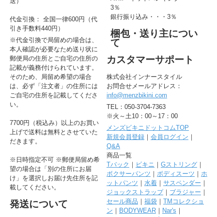
送）
3％
銀行振り込み・・・3％
代金引換： 全国一律600円（代
引き手数料440円）
梱包・送り主につい
※代金引換で局留めの場合は、
て
本人確認が必要なため送り状に
カスタマーサポート
郵便局の住所とご自宅の住所の
記載が義務付けられています。
そのため、局留め希望の場合
株式会社インナースタイル
は、必ず「注文者」の住所には
お問合せメールアドレス：
ご自宅の住所を記載してくださ
info@menzbikini.com
い。
TEL：050-3704-7363
※火～土10：00～17：00
7700円（税込み）以上のお買い
メンズビキニドットコムTOP
上げで送料は無料とさせていた
新規会員登録
｜
会員ログイン
｜
だきます。
Q&A
商品一覧
※日時指定不可 ※郵便局留め希
Tバック
｜
ビキニ
｜
Gストリング
｜
望の場合は「別の住所にお届
ボクサーパンツ
｜
ボディスーツ
｜
ホ
け」を選択しお届け先住所を記
ットパンツ
｜
水着
｜
サスペンダー
｜
載してください。
ジョックストラップ
｜
ブラジャー
｜
セール商品
｜
福袋
｜
TMコレクショ
発送について
ン
｜
BODYWEAR
｜
Nar's
｜