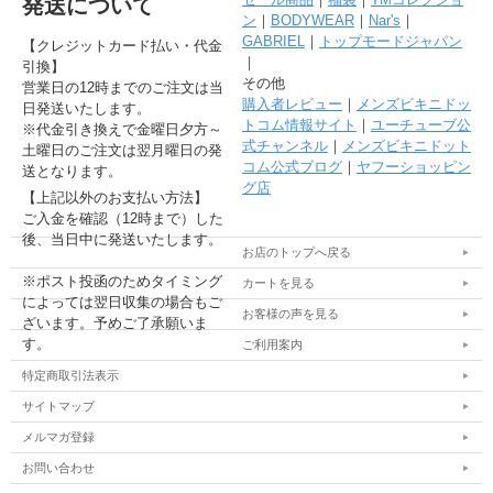
発送について
ン
｜
BODYWEAR
｜
Nar's
｜
GABRIEL
｜
トップモードジャパン
【クレジットカード払い・代金
｜
引換】
その他
営業日の12時までのご注文は当
購入者レビュー
｜
メンズビキニドッ
日発送いたします。
トコム情報サイト
｜
ユーチューブ公
※代金引き換えで金曜日夕方～
式チャンネル
｜
メンズビキニドット
土曜日のご注文は翌月曜日の発
コム公式ブログ
｜
ヤフーショッピン
送となります。
グ店
【上記以外のお支払い方法】
ご入金を確認（12時まで）した
後、当日中に発送いたします。
お店のトップへ戻る
※ポスト投函のためタイミング
カートを見る
によっては翌日収集の場合もご
お客様の声を見る
ざいます。予めご了承願いま
す。
ご利用案内
特定商取引法表示
サイトマップ
メルマガ登録
お問い合わせ