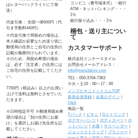
コンビニ（番号端末式）・銀行
はレターパックライトにて発
ATM・ネットバンキング・・・
送）
3％
銀行振り込み・・・3％
代金引換： 全国一律600円（代
引き手数料440円）
梱包・送り主につい
※代金引換で局留めの場合は、
て
本人確認が必要なため送り状に
カスタマーサポート
郵便局の住所とご自宅の住所の
記載が義務付けられています。
そのため、局留め希望の場合
株式会社インナースタイル
は、必ず「注文者」の住所には
お問合せメールアドレス：
ご自宅の住所を記載してくださ
info@menzbikini.com
い。
TEL：050-3704-7363
※火～土10：00～17：00
7700円（税込み）以上のお買い
メンズビキニドットコムTOP
上げで送料は無料とさせていた
新規会員登録
｜
会員ログイン
｜
だきます。
Q&A
商品一覧
※日時指定不可 ※郵便局留め希
Tバック
｜
ビキニ
｜
Gストリング
｜
望の場合は「別の住所にお届
ボクサーパンツ
｜
ボディスーツ
｜
ホ
け」を選択しお届け先住所を記
ットパンツ
｜
水着
｜
サスペンダー
｜
載してください。
ジョックストラップ
｜
ブラジャー
｜
セール商品
｜
福袋
｜
TMコレクショ