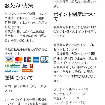
された商品の返品はご遠慮くだ
お支払い方法
さい。
ポイント制度につい
クレジットカード決済、コンビ
て
ニ決済（前払い）、代金引換、
銀行振込（前払い）がご利用い
ただけます。
会員登録された方にお買い上げ
※代金引換、コンビニ決済は、
金額の1～3％のポイント付与し
手数料として別途440円（税込
ています。
み）を貰い受けます。
会員登録時に300ポイントプレ
※銀行振込手数料はお客様負担
ゼントしています。
となります。
※登録直後の300ポイント利用
条件は5,000円（税込み）以上お
買い上げからとなります。
※会員登録は1人1回のみとなり
ます。重複して登録した場合、
ポイントのご利用は無効となり
送料について
ます。
全国一律：200円（クリックポ
クレジット決済・・・1％
スト）
ペイパル決済・・・1％
代金引換・・・3％
レターパック全国一律：600円
コンビニ決済・・・3％
（7700円以上で送料無料の場合