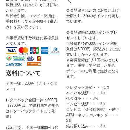
銀行振込（前払い）がご利用い
ただけます。
会員登録された方にお買い上げ
※代金引換、コンビニ決済は、
金額の1～3％のポイント付与し
手数料として別途440円（税込
ています。
み）を貰い受けます。
会員登録時に300ポイントプレ
※銀行振込手数料はお客様負担
ゼントしています。
となります。
※登録直後の300ポイント利用
条件は5,000円（税込み）以上お
買い上げからとなります。
※会員登録は1人1回のみとなり
ます。重複して登録した場合、
ポイントのご利用は無効となり
送料について
ます。
全国一律：200円（クリックポ
クレジット決済・・・1％
スト）
ペイパル決済・・・1％
代金引換・・・3％
レターパック全国一律：600円
コンビニ決済・・・3％
（7700円以上で送料無料の場合
コンビニ（番号端末式）・銀行
はレターパックライトにて発
ATM・ネットバンキング・・・
送）
3％
銀行振り込み・・・3％
代金引換： 全国一律600円（代