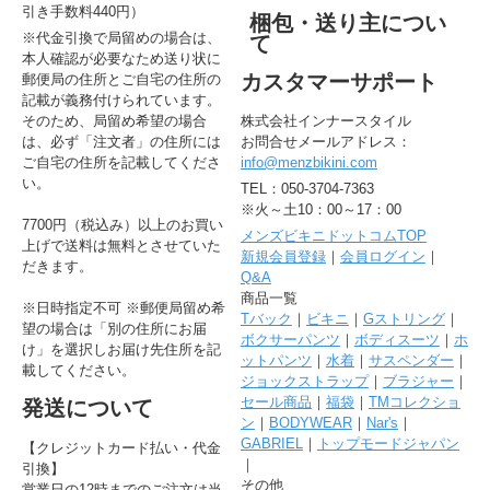
引き手数料440円）
梱包・送り主につい
※代金引換で局留めの場合は、
て
本人確認が必要なため送り状に
カスタマーサポート
郵便局の住所とご自宅の住所の
記載が義務付けられています。
そのため、局留め希望の場合
株式会社インナースタイル
は、必ず「注文者」の住所には
お問合せメールアドレス：
ご自宅の住所を記載してくださ
info@menzbikini.com
い。
TEL：050-3704-7363
※火～土10：00～17：00
7700円（税込み）以上のお買い
メンズビキニドットコムTOP
上げで送料は無料とさせていた
新規会員登録
｜
会員ログイン
｜
だきます。
Q&A
商品一覧
※日時指定不可 ※郵便局留め希
Tバック
｜
ビキニ
｜
Gストリング
｜
望の場合は「別の住所にお届
ボクサーパンツ
｜
ボディスーツ
｜
ホ
け」を選択しお届け先住所を記
ットパンツ
｜
水着
｜
サスペンダー
｜
載してください。
ジョックストラップ
｜
ブラジャー
｜
セール商品
｜
福袋
｜
TMコレクショ
発送について
ン
｜
BODYWEAR
｜
Nar's
｜
GABRIEL
｜
トップモードジャパン
【クレジットカード払い・代金
｜
引換】
その他
営業日の12時までのご注文は当