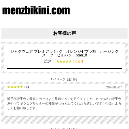
お客様の声
ジャグウェア プレミアTバック オレンジゼブラ柄 ポージング
スーツ ビルパン ptan18
総評：
5.0 (1件)
1 / 1ページ（全1件）
u様
2026/05/07
派手柄派手色で最高にカッコよく早速ジムでも目立てました。ヒョウ柄の派手色
系やギラギラなグリッターの種類がもっと出てくれたら嬉しいです！今後もよろ
しくお願い致します。