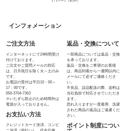
1 / 1ページ（全1件）
インフォメーション
ご注文方法
返品・交換について
インターネットにて24時間受け
一部商品については返品・交換
付けております。
を承っております。
ご注文やご質問メールの対応
返品・交換をご希望のお客様
は、日月祝日を除く火～土のみ
は、商品到着から一週間以内に
です。
メールにて必ずご連絡くださ
お電話の受付は平日10：00～
い。
17：00です。
不良品、誤品配送の際、送料は
050-3704-7363
当社負担で対応させていただき
※いたずら防止のため時間外は
ます。
電源が入っておりません。
恐れ入りますが一度着用、洗濯
された商品の返品はご遠慮くだ
お支払い方法
さい。
ポイント制度につい
クレジットカード決済、コンビ
て
ニ決済（前払い）、代金引換、