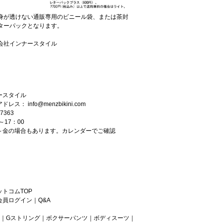
身が透けない通販専用のビニール袋、または茶封
ターパックとなります。
会社インナースタイル
ースタイル
タマーサポート
アドレス：
info@menzbikini.com
7363
～17：00
～金の場合もあります。カレンダーでご確認
トコムTOP
会員ログイン
｜
Q&A
｜
Gストリング
｜
ボクサーパンツ
｜
ボディスーツ
｜