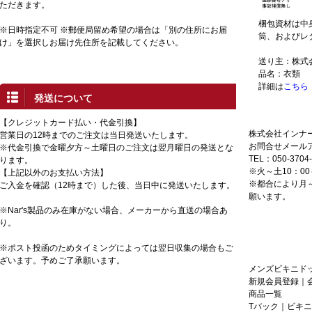
ただきます。
梱包資材は中
※日時指定不可 ※郵便局留め希望の場合は「別の住所にお届
筒、およびレ
け」を選択しお届け先住所を記載してください。
送り主：株式
品名：衣類
詳細は
こちら
発送について
【クレジットカード払い・代金引換】
株式会社インナ
カス
営業日の12時までのご注文は当日発送いたします。
お問合せメール
※代金引換で金曜夕方～土曜日のご注文は翌月曜日の発送とな
TEL：050-3704-
ります。
※火～土10：00
【上記以外のお支払い方法】
※都合により月
ご入金を確認（12時まで）した後、当日中に発送いたします。
願います。
※Nar's製品のみ在庫がない場合、メーカーから直送の場合あ
り。
※ポスト投函のためタイミングによっては翌日収集の場合もご
ざいます。予めご了承願います。
メンズビキニドッ
新規会員登録
｜
商品一覧
Tバック
｜
ビキニ