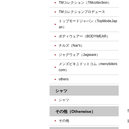
TMコレクション（TMcollection）
TMコレクションプロデュース
トップモードジャパン（TopModeJap
an）
ボディウェアー（BODYWEAR）
ナルズ（Nar's）
ジャグウェア（Jagware）
メンズビキニドットコム（menzbikini.
com）
others
シャツ
シャツ
その他（Otherwise）
その他