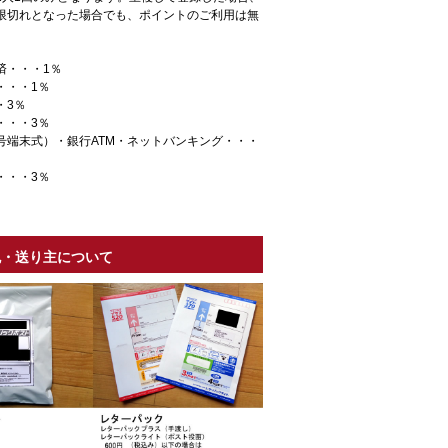
限切れとなった場合でも、ポイントのご利用は無
。
済・・・1％
・・・1％
・3％
・・・3％
号端末式）・銀行ATM・ネットバンキング・・・
・・・3％
包・送り主について