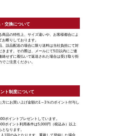
品・交換について
る商品の特性上、サイズ違いや、お客様都合によ
てお断りしております。
品、誤品配送の場合に限り送料は当社負担にて対
だきます。その際は、メールにて5日以内にご連
連絡せずに着払いで返送された場合は受け取り拒
のでご注意ください。
イント制度について
た方にお買い上げ金額の1～3％のポイント付与し
300ポイントプレゼントしています。
00ポイント利用条件は5,000円（税込み）以上
らとなります。
1人1回のみとなります。重複して登録した場合、