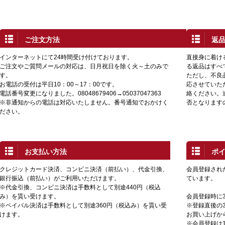
ご注文方法
返
インターネットにて24時間受け付けております。
直接身に着け
ご注文やご質問メールの対応は、日月祝日を除く火～土のみで
る返品はすべ
す。
ただし、不良
お電話の受付は平日10：00～17：00です。
応させていた
電話番号変更になりました。08048679406→05037047363
絡ください。
※非通知からの電話は対応いたしません。番号通知でおかけく
否となります
ださい。
お支払い方法
ポ
クレジットカード決済、コンビニ決済（前払い）、代金引換、
会員登録され
銀行振込（前払い）がご利用いただけます。
ています。
※代金引換、コンビニ決済は手数料として別途440円（税込
み）を貰い受けます。
会員登録時に
※ペイパル決済は手数料として別途360円（税込み）を貰い受
※登録直後の3
けます。
お買い上げか
※会員登録は