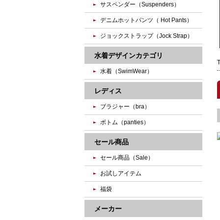
サスペンダー（Suspenders）
デニムホットパンツ（ Hot Pants）
ジョックストラップ（Jock Strap）
水着デザインカテゴリ
水着（SwimWear）
レディス
ブラジャー（bra）
ボトム（panties）
セール商品
セール商品（Sale）
お試しアイテム
福袋
メーカー