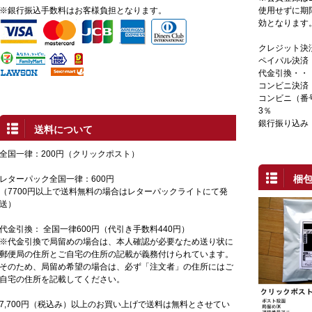
※銀行振込手数料はお客様負担となります。
使用せずに期
効となります
クレジット決
ペイパル決済
代金引換・・
コンビニ決済
コンビニ（番
3％
銀行振り込み
送料について
全国一律：200円（クリックポスト）
梱
レターパック全国一律：600円
（7700円以上で送料無料の場合はレターパックライトにて発
送）
代金引換： 全国一律600円（代引き手数料440円）
※代金引換で局留めの場合は、本人確認が必要なため送り状に
郵便局の住所とご自宅の住所の記載が義務付けられています。
そのため、局留め希望の場合は、必ず「注文者」の住所にはご
自宅の住所を記載してください。
7,700円（税込み）以上のお買い上げで送料は無料とさせてい