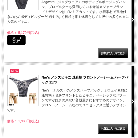
Jagware（ジャグウェア）のボディビルポージングパン
ツ。プロビルダーも愛用している老舗メジャーブラン
ド！デザインはプレミアカットです。水着素材で裏地付
きのためボディビルダーだでけでなく日焼け用や水着として世界中の多くの方に
人気のビキニ。
価格： 5,170円(税込)
SOLD
OUT
NEW
Nar's メンズビキニ 迷彩柄 フロントノーシーム ハーフバ
ック 1173
Nar's（ナルズ）のメンズハーフバック。２ウェイ素材に
迷彩柄２色をプリントしたビキニ。ベーシックなパター
ンですが飽きの来ない普段履きにおすすめのデザイン。
フロントノーシームなのでユニセックスに近いデザイン
です。
価格： 1,980円(税込)