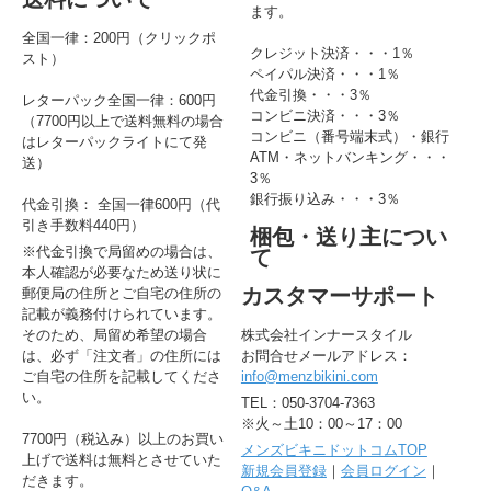
ます。
全国一律：200円（クリックポ
クレジット決済・・・1％
スト）
ペイパル決済・・・1％
代金引換・・・3％
レターパック全国一律：600円
コンビニ決済・・・3％
（7700円以上で送料無料の場合
コンビニ（番号端末式）・銀行
はレターパックライトにて発
ATM・ネットバンキング・・・
送）
3％
銀行振り込み・・・3％
代金引換： 全国一律600円（代
引き手数料440円）
梱包・送り主につい
※代金引換で局留めの場合は、
て
本人確認が必要なため送り状に
カスタマーサポート
郵便局の住所とご自宅の住所の
記載が義務付けられています。
そのため、局留め希望の場合
株式会社インナースタイル
は、必ず「注文者」の住所には
お問合せメールアドレス：
ご自宅の住所を記載してくださ
info@menzbikini.com
い。
TEL：050-3704-7363
※火～土10：00～17：00
7700円（税込み）以上のお買い
メンズビキニドットコムTOP
上げで送料は無料とさせていた
新規会員登録
｜
会員ログイン
｜
だきます。