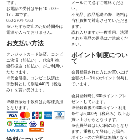
です。
メールにて必ずご連絡くださ
お電話の受付は平日10：00～
い。
17：00です。
不良品、誤品配送の際、送料は
050-3704-7363
当社負担で対応させていただき
※いたずら防止のため時間外は
ます。
電源が入っておりません。
恐れ入りますが一度着用、洗濯
された商品の返品はご遠慮くだ
お支払い方法
さい。
ポイント制度につい
クレジットカード決済、コンビ
て
ニ決済（前払い）、代金引換、
銀行振込（前払い）がご利用い
ただけます。
会員登録された方にお買い上げ
※代金引換、コンビニ決済は、
金額の1～3％のポイント付与し
手数料として別途440円（税込
ています。
み）を貰い受けます。
会員登録時に300ポイントプレ
※銀行振込手数料はお客様負担
ゼントしています。
となります。
※登録直後の300ポイント利用
条件は5,000円（税込み）以上お
買い上げからとなります。
※会員登録は1人1回のみとなり
ます。重複して登録した場合、
ポイントのご利用は無効となり
送料について