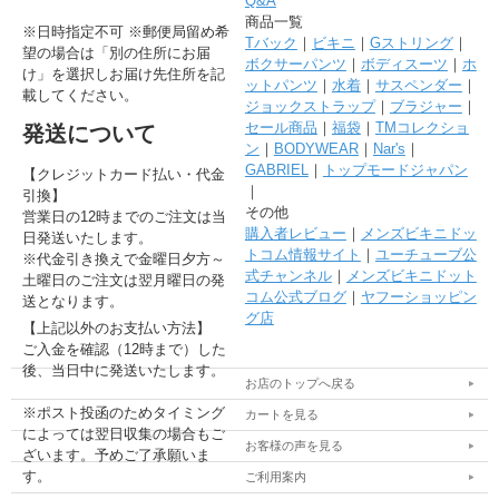
Q&A
商品一覧
※日時指定不可 ※郵便局留め希
Tバック
｜
ビキニ
｜
Gストリング
｜
望の場合は「別の住所にお届
ボクサーパンツ
｜
ボディスーツ
｜
ホ
け」を選択しお届け先住所を記
ットパンツ
｜
水着
｜
サスペンダー
｜
載してください。
ジョックストラップ
｜
ブラジャー
｜
セール商品
｜
福袋
｜
TMコレクショ
発送について
ン
｜
BODYWEAR
｜
Nar's
｜
GABRIEL
｜
トップモードジャパン
【クレジットカード払い・代金
｜
引換】
その他
営業日の12時までのご注文は当
購入者レビュー
｜
メンズビキニドッ
日発送いたします。
トコム情報サイト
｜
ユーチューブ公
※代金引き換えで金曜日夕方～
式チャンネル
｜
メンズビキニドット
土曜日のご注文は翌月曜日の発
コム公式ブログ
｜
ヤフーショッピン
送となります。
グ店
【上記以外のお支払い方法】
ご入金を確認（12時まで）した
後、当日中に発送いたします。
お店のトップへ戻る
※ポスト投函のためタイミング
カートを見る
によっては翌日収集の場合もご
お客様の声を見る
ざいます。予めご了承願いま
す。
ご利用案内