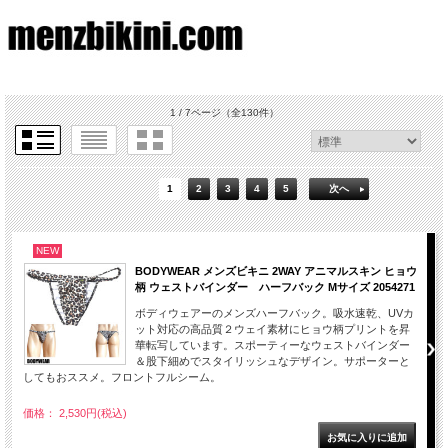
1 / 7ページ
（全130件）
1
2
3
4
5
次へ
NEW
BODYWEAR メンズビキニ 2WAY アニマルスキン ヒョウ
柄 ウェストバインダー ハーフバック Mサイズ 2054271
ボディウェアーのメンズハーフバック。吸水速乾、UVカ
ット対応の高品質２ウェイ素材にヒョウ柄プリントを昇
華転写しています。スポーティーなウェストバインダー
＆股下細めでスタイリッシュなデザイン。サポーターと
してもおススメ。フロントフルシーム。
価格： 2,530円(税込)