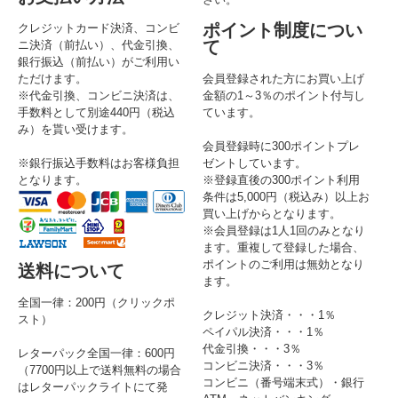
ポイント制度につい
クレジットカード決済、コンビ
て
ニ決済（前払い）、代金引換、
銀行振込（前払い）がご利用い
ただけます。
会員登録された方にお買い上げ
※代金引換、コンビニ決済は、
金額の1～3％のポイント付与し
手数料として別途440円（税込
ています。
み）を貰い受けます。
会員登録時に300ポイントプレ
※銀行振込手数料はお客様負担
ゼントしています。
となります。
※登録直後の300ポイント利用
条件は5,000円（税込み）以上お
買い上げからとなります。
※会員登録は1人1回のみとなり
ます。重複して登録した場合、
ポイントのご利用は無効となり
送料について
ます。
全国一律：200円（クリックポ
クレジット決済・・・1％
スト）
ペイパル決済・・・1％
代金引換・・・3％
レターパック全国一律：600円
コンビニ決済・・・3％
（7700円以上で送料無料の場合
コンビニ（番号端末式）・銀行
はレターパックライトにて発