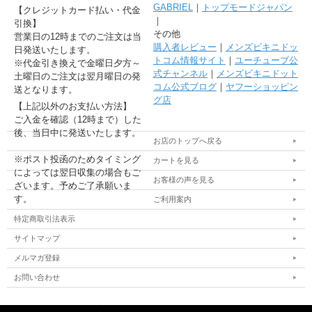
GABRIEL
｜
トップモードジャパン
【クレジットカード払い・代金
｜
引換】
その他
営業日の12時までのご注文は当
購入者レビュー
｜
メンズビキニドッ
日発送いたします。
トコム情報サイト
｜
ユーチューブ公
※代金引き換えで金曜日夕方～
式チャンネル
｜
メンズビキニドット
土曜日のご注文は翌月曜日の発
コム公式ブログ
｜
ヤフーショッピン
送となります。
グ店
【上記以外のお支払い方法】
ご入金を確認（12時まで）した
後、当日中に発送いたします。
お店のトップへ戻る
※ポスト投函のためタイミング
カートを見る
によっては翌日収集の場合もご
お客様の声を見る
ざいます。予めご了承願いま
す。
ご利用案内
特定商取引法表示
サイトマップ
メルマガ登録
お問い合わせ