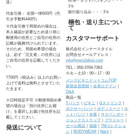
ATM・ネットバンキング・・・
送）
3％
銀行振り込み・・・3％
代金引換： 全国一律600円（代
引き手数料440円）
梱包・送り主につい
※代金引換で局留めの場合は、
て
本人確認が必要なため送り状に
カスタマーサポート
郵便局の住所とご自宅の住所の
記載が義務付けられています。
そのため、局留め希望の場合
株式会社インナースタイル
は、必ず「注文者」の住所には
お問合せメールアドレス：
ご自宅の住所を記載してくださ
info@menzbikini.com
い。
TEL：050-3704-7363
※火～土10：00～17：00
7700円（税込み）以上のお買い
メンズビキニドットコムTOP
上げで送料は無料とさせていた
新規会員登録
｜
会員ログイン
｜
だきます。
Q&A
商品一覧
※日時指定不可 ※郵便局留め希
Tバック
｜
ビキニ
｜
Gストリング
｜
望の場合は「別の住所にお届
ボクサーパンツ
｜
ボディスーツ
｜
ホ
け」を選択しお届け先住所を記
ットパンツ
｜
水着
｜
サスペンダー
｜
載してください。
ジョックストラップ
｜
ブラジャー
｜
セール商品
｜
福袋
｜
TMコレクショ
発送について
ン
｜
BODYWEAR
｜
Nar's
｜